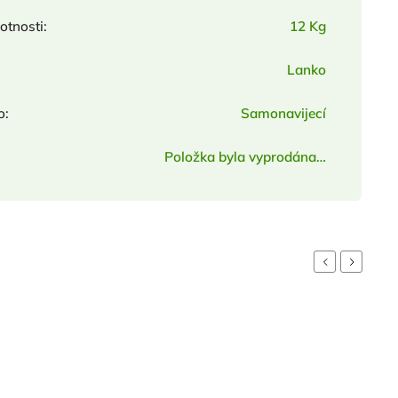
otnosti
:
12 Kg
Lanko
o
:
Samonavijecí
Položka byla vyprodána…
Previous
Next