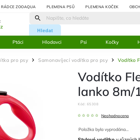
RÁDCE ZOOAQUA
PLEMENA PSŮ
PLEMENA KOČEK
OBCH
:
cz
Hledat
Ptáci
Hlodavci
Psi
Kočky
H
ítka pro psy
Samonavíjecí vodítka pro psy
Vodítko 
/
/
Vodítko Fl
lanko 8m/
Kód:
65308
Neohodnoceno
Položka byla vyprodána…
Stylové vodítko
v různých 