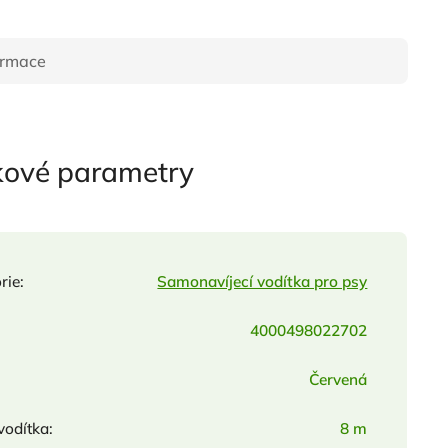
ormace
kové parametry
rie
:
Samonavíjecí vodítka pro psy
4000498022702
Červená
vodítka
:
8 m