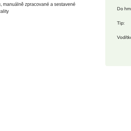
lů, manuálně zpracované a sestavené
Do hm
ality
Tip
:
Vodítk