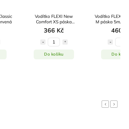
lassic
Vodítko FLEXI New
Vodítko FLEXI Ne
ervená
Comfort XS páska
M páska 5m/25 
3m/12kg červené
366 Kč
460 K
Do košíku
Do košík
Previous
Next