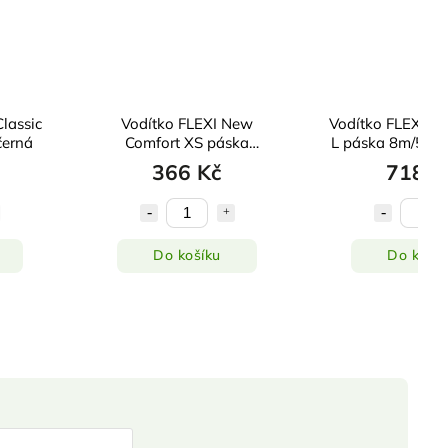
lassic
Vodítko FLEXI New
Vodítko FLEXI Ne
černá
Comfort XS páska
L páska 8m/50 k
3m/12kg černé
366 Kč
718 K
Do košíku
Do košík