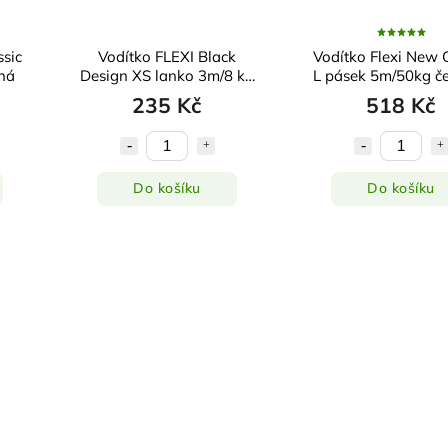
ssic
Vodítko FLEXI Black
Vodítko Flexi New C
ná
Design XS lanko 3m/8 kg
L pásek 5m/50kg č
stříbrné
235 Kč
518 Kč
Do košíku
Do košíku