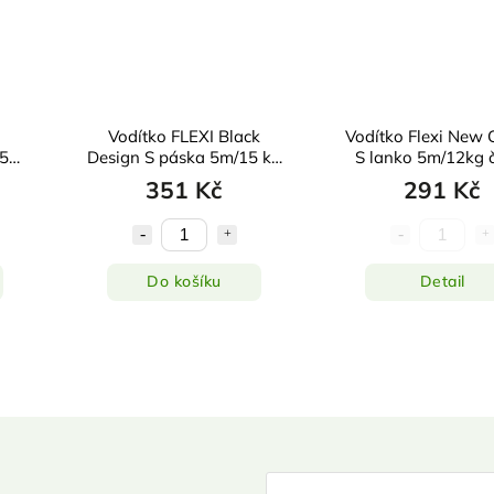
Vodítko FLEXI Black
Vodítko Flexi New C
25kg
Design S páska 5m/15 kg
S lanko 5m/12kg 
zelené
351 Kč
291 Kč
Do košíku
Detail