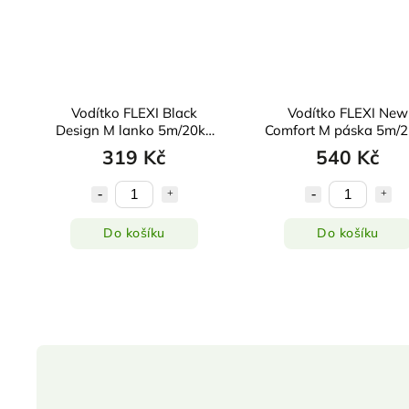
Vodítko FLEXI Black
Vodítko FLEXI New
g
Design M lanko 5m/20kg
Comfort M páska 5m/
stříbrné
růžové
319 Kč
540 Kč
Do košíku
Do košíku