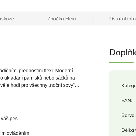
iskuze
Značka
Flexi
Ostatní inf
Doplň
adičními přednostmi flexi. Moderní
pro ukládání pamlsků nebo sáčků na
kvěle hodí pro všechny „noční sovy“…
Katego
EAN
:
Barva
:
i váš pes
Délka 
ním ovládáním