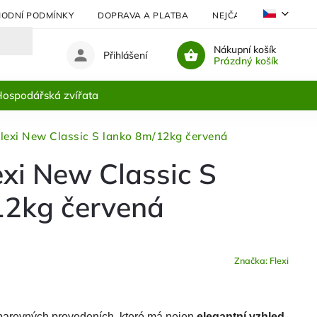
ODNÍ PODMÍNKY
DOPRAVA A PLATBA
NEJČASTĚJI KLADENÉ 
Nákupní košík
Přihlášení
Prázdný košík
ospodářská zvířata
Flexi New Classic S lanko 8m/12kg červená
exi New Classic S
12kg červená
Značka:
Flexi
barevných provedeních, které má nejen
elegantní vzhled
,