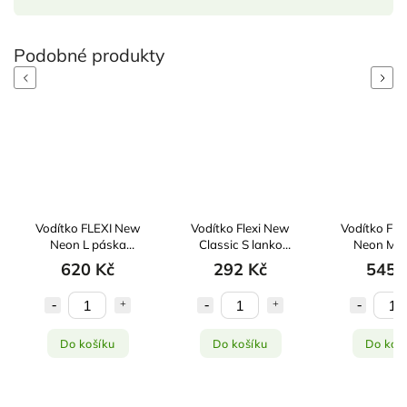
Previous
Next
Vodítko FLEXI New
Vodítko Flexi New
Vodítko FL
Neon L páska
Classic S lanko
Neon M p
5m/50kg žluté
5m/12kg růžová
5m/25kg 
620 Kč
292 Kč
545 
Do košíku
Do košíku
Do koš