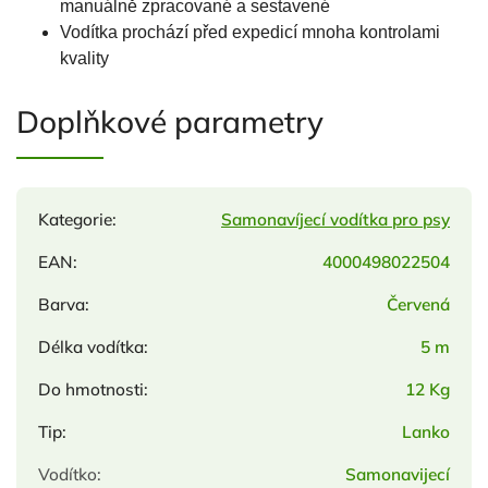
manuálně zpracované a sestavené
Vodítka prochází před expedicí mnoha kontrolami
kvality
Doplňkové parametry
Kategorie
:
Samonavíjecí vodítka pro psy
EAN
:
4000498022504
Barva
:
Červená
Délka vodítka
:
5 m
Do hmotnosti
:
12 Kg
Tip
:
Lanko
Vodítko
:
Samonavijecí