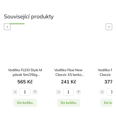
Související produkty
Previous
Next
Vodítko FLEXI Style M
Vodítko Flexi New
Vodítko Fl
pásek 5m/25kg
Classic XS lanko
Classic S
mátová
3m/8kg černá
5m/15kg 
565 Kč
241 Kč
377 
Do košíku
Do košíku
Do koš