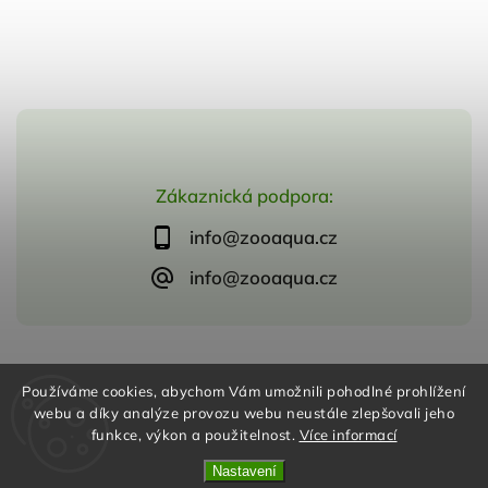
Zákaznická podpora:
info@zooaqua.cz
info@zooaqua.cz
Copyright 2026
ZooAqua, s.r.o
. Všechna práva vyhrazena.
Používáme cookies, abychom Vám umožnili pohodlné prohlížení
Vytvořil
Shoptet
| Design
Shoptak.cz
webu a díky analýze provozu webu neustále zlepšovali jeho
funkce, výkon a použitelnost.
Více informací
Nastavení