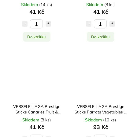
Seed & Aniseed 2x30g
Mint 2x30g
Skladem
(
14 ks
)
Skladem
(
8 ks
)
41 Kč
41 Kč
Do košíku
Do košíku
VERSELE-LAGA Prestige
VERSELE-LAGA Prestige
Sticks Canaries Fruit &
Sticks Parrots Vegetables &
Dandelion 2x30g
Dandelion 2x70g
Skladem
(
8 ks
)
Skladem
(
10 ks
)
41 Kč
93 Kč