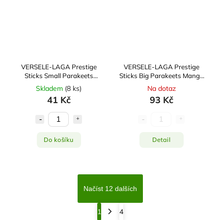
VERSELE-LAGA Prestige
VERSELE-LAGA Prestige
Sticks Small Parakeets
Sticks Big Parakeets Mango
Vegetables & Dandelion
& Rosehip 2x70g
Skladem
(
8 ks
)
Na dotaz
2x30g
41 Kč
93 Kč
Do košíku
Detail
Načíst 12 dalších
1
4