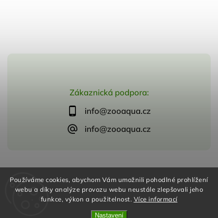
Zákaznická podpora:
info@zooaqua.cz
info@zooaqua.cz
Copyright 2026
ZooAqua, s.r.o
. Všechna práva vyhrazena.
Používáme cookies, abychom Vám umožnili pohodlné prohlížení
Vytvořil
Shoptet
| Design
Shoptak.cz
webu a díky analýze provozu webu neustále zlepšovali jeho
funkce, výkon a použitelnost.
Více informací
Nastavení