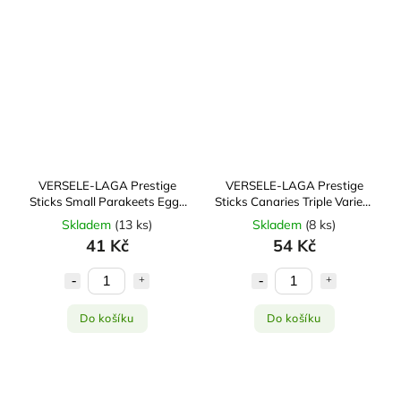
VERSELE-LAGA Prestige
VERSELE-LAGA Prestige
Sticks Small Parakeets Eggs
Sticks Canaries Triple Variety
& Thyme 2x30g
3x30g
Skladem
(
13 ks
)
Skladem
(
8 ks
)
41 Kč
54 Kč
Do košíku
Do košíku