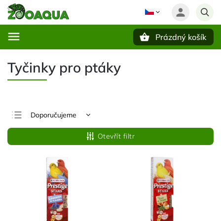
Prázdný košík
Hledat
Tyčinky pro ptáky
Doporučujeme
Nejlevnější
Otevřít filtr
Nejdražší
Nejprodávanější
Abecedně