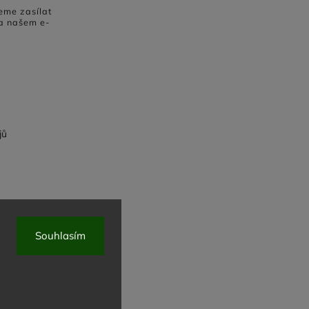
eme zasílat
a našem e-
jů
Souhlasím