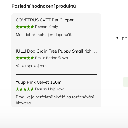
Poslední hodnocení produktů
COVETRUS CVET Pet Clipper
Roman Kiraly
Moc dobré mohu jen doporučit.
JULLI Dog Grain Free Puppy Small rich in fresh Turkey & Potato 2kg
Emilie Bednaříková
Velká spokojenost.
Yuup Pink Velvet 150ml
Denisa Hojsikova
Produkt je perfektní! skvělé na rozčesávání
biewera.