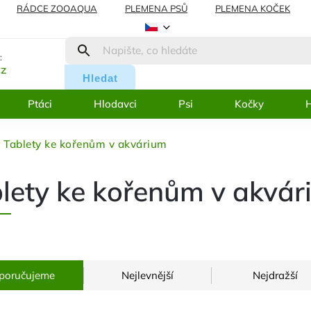
RÁDCE ZOOAQUA
PLEMENA PSŮ
PLEMENA KOČEK
AMACE
BLOG
:
cz
Hledat
Ptáci
Hlodavci
Psi
Kočky
H
Tablety ke kořenům v akvárium
lety ke kořenům v akvár
poručujeme
Nejlevnější
Nejdražší