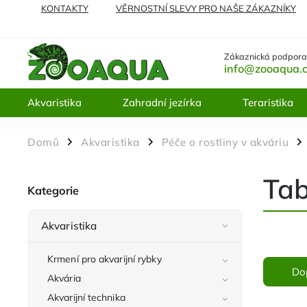
KONTAKTY
VĚRNOSTNÍ SLEVY PRO NAŠE ZÁKAZNÍKY
NEJČASTĚJI KLADENÉ DOTAZY
VRÁCENÍ ZBOŽÍ A REKL
Zákaznická podpora
info@zooaqua.
Akvaristika
Zahradní jezírka
Teraristika
Domů
Akvaristika
Péče o rostliny v akváriu
/
/
/
Tab
Kategorie
Akvaristika
Krmení pro akvarijní rybky
Do
Akvária
Akvarijní technika