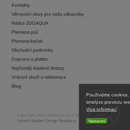
Kontakty
Věrnostní slevy pro naše zákazníky
Rádce ZOOAQUA
Plemena psů
Plemena koček
Obchodní podmínky
Doprava a platba
Nejčastěji kladené dotazy
Vrácení zboží a reklamace
Blog
Používáme cookies,
analýze provozu web
Více informací
Copyright 2026
ZooAqua, s.r.o
. Všechna práva vyhrazena.
Vytvořil
Shoptet
| Design
Shoptak.cz
Nastavení