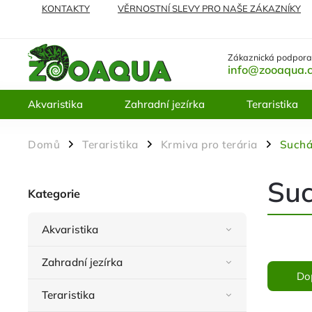
KONTAKTY
VĚRNOSTNÍ SLEVY PRO NAŠE ZÁKAZNÍKY
NEJČASTĚJI KLADENÉ DOTAZY
VRÁCENÍ ZBOŽÍ A REKL
Zákaznická podpora
info@zooaqua.
Akvaristika
Zahradní jezírka
Teraristika
Domů
Teraristika
Krmiva pro terária
Suchá 
/
/
/
Suc
Kategorie
Akvaristika
Zahradní jezírka
Do
Teraristika