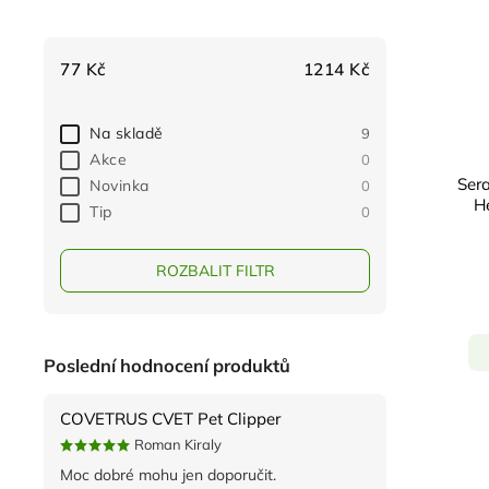
77
Kč
1214
Kč
Na skladě
9
Akce
0
Sera
Novinka
0
He
Tip
0
ROZBALIT FILTR
Poslední hodnocení produktů
COVETRUS CVET Pet Clipper
Roman Kiraly
Moc dobré mohu jen doporučit.