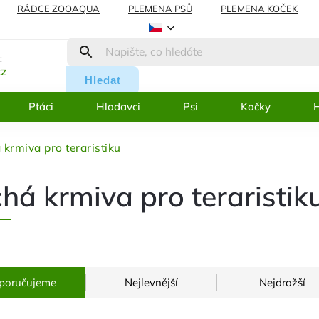
RÁDCE ZOOAQUA
PLEMENA PSŮ
PLEMENA KOČEK
AMACE
BLOG
:
cz
Hledat
Ptáci
Hlodavci
Psi
Kočky
H
krmiva pro teraristiku
há krmiva pro teraristik
poručujeme
Nejlevnější
Nejdražší