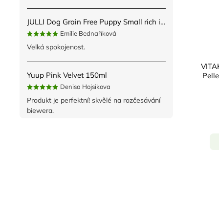
JULLI Dog Grain Free Puppy Small rich in fresh Turkey & Potato 2kg
Emilie Bednaříková
Velká spokojenost.
VITAK
Yuup Pink Velvet 150ml
Pell
Denisa Hojsikova
Produkt je perfektní! skvělé na rozčesávání
biewera.