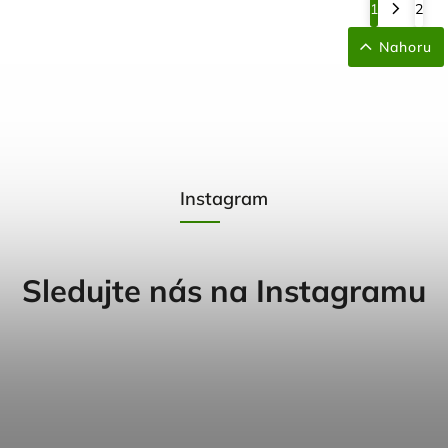
1
2
Nahoru
Instagram
Sledujte nás na Instagramu