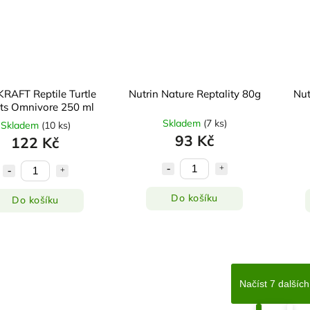
RAFT Reptile Turtle
Nutrin Nature Reptality 80g
Nut
ets Omnivore 250 ml
Skladem
(
7 ks
)
Skladem
(
10 ks
)
93 Kč
122 Kč
Do košíku
Do košíku
Načíst 7 dalších