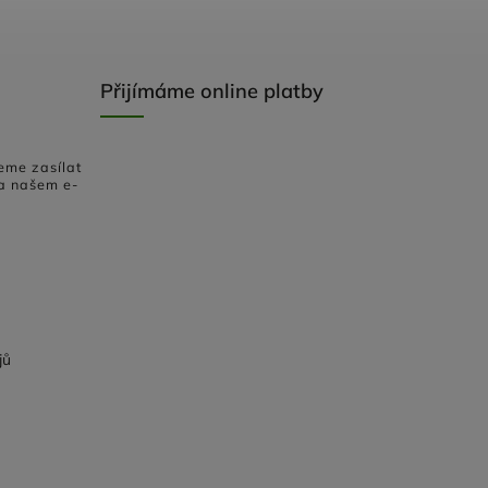
Přijímáme online platby
eme zasílat
a našem e-
jů