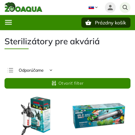
Prázdny košík
Hľadať
Sterilizátory pre akváriá
Odporúčame
Najlacnejšie
Otvoriť filter
Najdrahšie
Najpredávanejšie
Abecedne