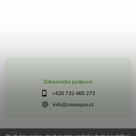
Zákaznícka podpora:
+420 732 460 273
info@zooaqua.cz
Copyright 2026
ZooAqua, s.r.o
. Všetky práva vyhradené.