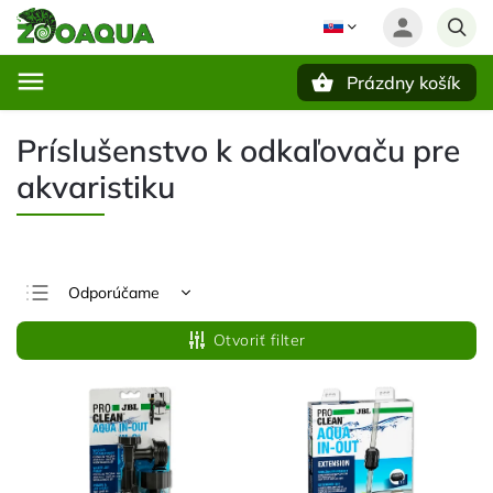
Prázdny košík
Hľadať
Príslušenstvo k odkaľovaču pre
akvaristiku
Odporúčame
Najlacnejšie
Otvoriť filter
Najdrahšie
Najpredávanejšie
Abecedne