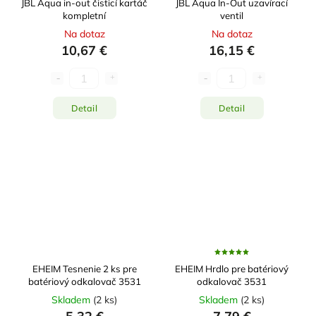
JBL Aqua in-out čisticí kartáč
JBL Aqua In-Out uzavírací
kompletní
ventil
Na dotaz
Na dotaz
10,67 €
16,15 €
Detail
Detail
EHEIM Tesnenie 2 ks pre
EHEIM Hrdlo pre batériový
batériový odkalovač 3531
odkalovač 3531
Skladem
(
2 ks
)
Skladem
(
2 ks
)