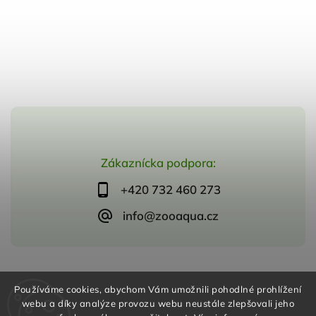
Zákaznícka podpora:
+420 732 460 273
info@zooaqua.cz
Copyright 2026
ZooAqua, s.r.o
. Všetky práva vyhradené.
Používáme cookies, abychom Vám umožnili pohodlné prohlížení
Vytvořil
Shoptet
| Design
Shoptak.cz
webu a díky analýze provozu webu neustále zlepšovali jeho