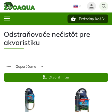
Prázdny košík
Hľadať
Odstraňovače nečistôt pre
akvaristiku
Odporúčame
Najlacnejšie
Otvoriť filter
Najdrahšie
Najpredávanejšie
Abecedne