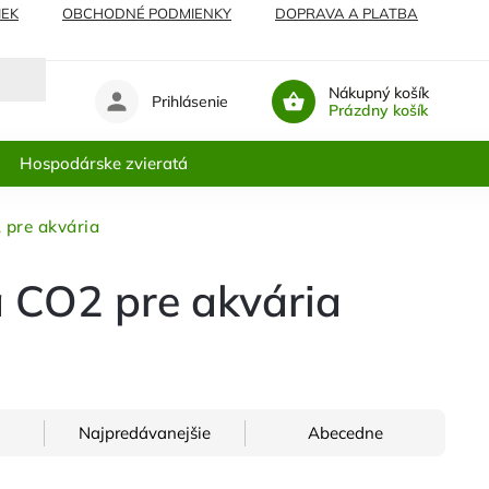
IEK
OBCHODNÉ PODMIENKY
DOPRAVA A PLATBA
Nákupný košík
Prihlásenie
Prázdny košík
Hospodárske zvieratá
 pre akvária
a CO2 pre akvária
Najpredávanejšie
Abecedne