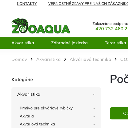
KONTAKTY
VERNOSTNÉ ZĽAVY PRE NAŠICH ZÁKAZNÍK
NAJČASTEJŠIE KLADENÉ OTÁZKY
VRÁTENIE TOVARU A 
Zákaznícka podpora
+420 732 460 
Akvaristika
Záhradné jazierka
Teraristika
Domov
Akvaristika
Akváriová technika
CO2
/
/
/
Poč
Kategórie
Akvaristika
Krmivo pre akváriové rybičky
O
Akvária
Akváriová technika