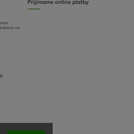
Prijímame online platby
deme
duktoch na
jů