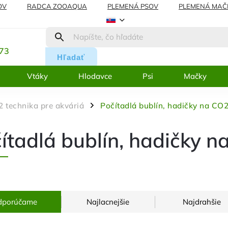
OV
RADCA ZOOAQUA
PLEMENÁ PSOV
PLEMENÁ MAČ
REKLAMÁCIE
BLOG
:
273
Hľadať
Vtáky
Hlodavce
Psi
Mačky
 technika pre akváriá
Počítadlá bublín, hadičky na CO2
/
ítadlá bublín, hadičky n
dporúčame
Najlacnejšie
Najdrahšie