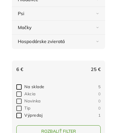
Psi
Mačky
Hospodárske zvieratá
6
€
25
€
Na sklade
5
Akcia
0
Novinka
0
Tip
0
Výpredaj
1
ROZBALIŤ FILTER