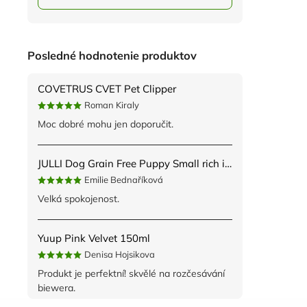
Posledné hodnotenie produktov
COVETRUS CVET Pet Clipper
Roman Kiraly
Moc dobré mohu jen doporučit.
JULLI Dog Grain Free Puppy Small rich in fresh Turkey & Potato 2kg
Emilie Bednaříková
Velká spokojenost.
Yuup Pink Velvet 150ml
Denisa Hojsikova
Produkt je perfektní! skvělé na rozčesávání
biewera.