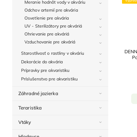
Výpred
Meranie hodnôt vody v akváriu
Odchov artemií pre akvária
Osvetlenie pre akvária
UV - Sterilizátory pre akváriá
Ohrievanie pre akváriá
Vzduchovanie pre akváriá
DENNE
Starostlivosť o rastliny v akváriu
Po
Dekorácie do akvária
Prípravky pre akvaristiku
Príslušenstvo pre akvaristiku
Záhradné jazierka
Teraristika
Vtáky
Hlodavce