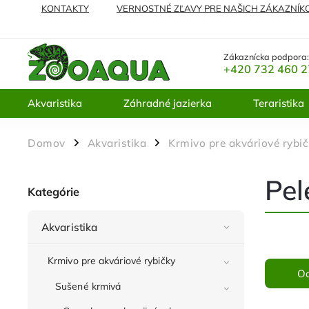
KONTAKTY
VERNOSTNÉ ZĽAVY PRE NAŠICH ZÁKAZNÍK
NAJČASTEJŠIE KLADENÉ OTÁZKY
VRÁTENIE TOVARU A 
Zákaznícka podpora
+420 732 460 
Akvaristika
Záhradné jazierka
Teraristika
Domov
Akvaristika
Krmivo pre akváriové rybi
/
/
Pel
Kategórie
Akvaristika
Krmivo pre akváriové rybičky
O
Sušené krmivá