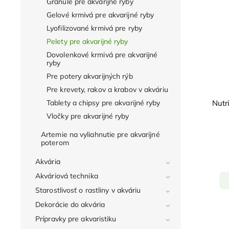
Granule pre akvarijné ryby
Gelové krmivá pre akvarijné ryby
Lyofilizované krmivá pre ryby
Pelety pre akvarijné ryby
Dovolenkové krmivá pre akvarijné
ryby
Pre potery akvarijných rýb
Pre krevety, rakov a krabov v akváriu
Tablety a chipsy pre akvarijné ryby
Nutr
Vločky pre akvarijné ryby
Artemie na vyliahnutie pre akvarijné
poterom
Akvária
Akváriová technika
Starostlivosť o rastliny v akváriu
Dekorácie do akvária
Prípravky pre akvaristiku