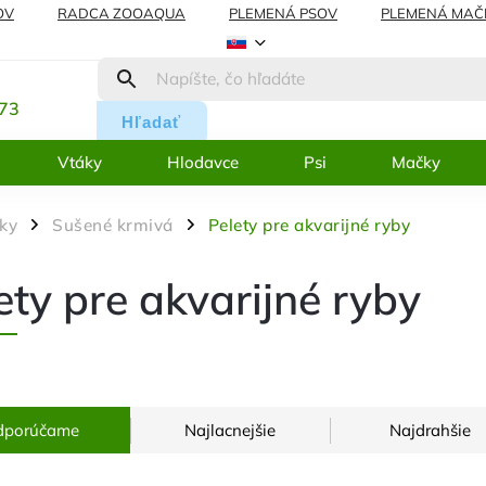
OV
RADCA ZOOAQUA
PLEMENÁ PSOV
PLEMENÁ MAČ
REKLAMÁCIE
BLOG
:
273
Hľadať
Vtáky
Hlodavce
Psi
Mačky
čky
Sušené krmivá
Pelety pre akvarijné ryby
/
/
ety pre akvarijné ryby
dporúčame
Najlacnejšie
Najdrahšie