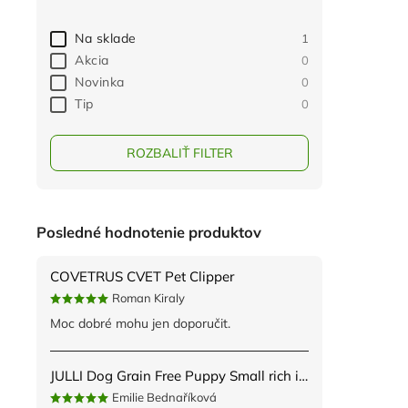
Na sklade
1
Akcia
0
Novinka
0
Tip
0
ROZBALIŤ FILTER
Posledné hodnotenie produktov
COVETRUS CVET Pet Clipper
Roman Kiraly
Moc dobré mohu jen doporučit.
JULLI Dog Grain Free Puppy Small rich in fresh Turkey & Potato 2kg
Emilie Bednaříková