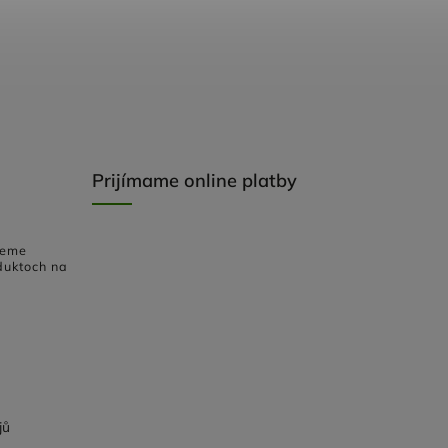
Prijímame online platby
deme
duktoch na
jů