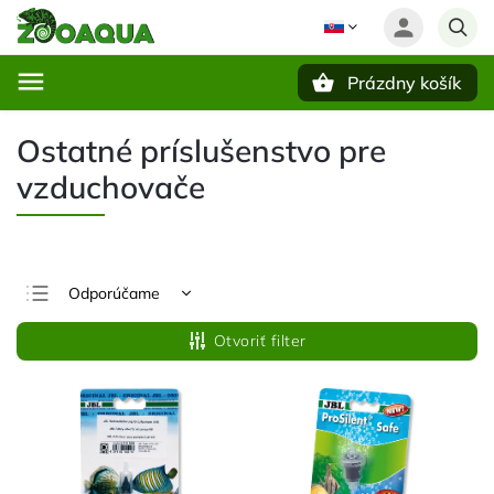
Prázdny košík
Hľadať
Ostatné príslušenstvo pre
vzduchovače
Odporúčame
Najlacnejšie
Otvoriť filter
Najdrahšie
Najpredávanejšie
Abecedne