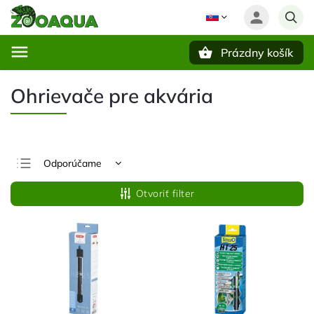
Prázdny košík
Hľadať
Ohrievače pre akvária
Odporúčame
Najlacnejšie
Otvoriť filter
Najdrahšie
Najpredávanejšie
Abecedne