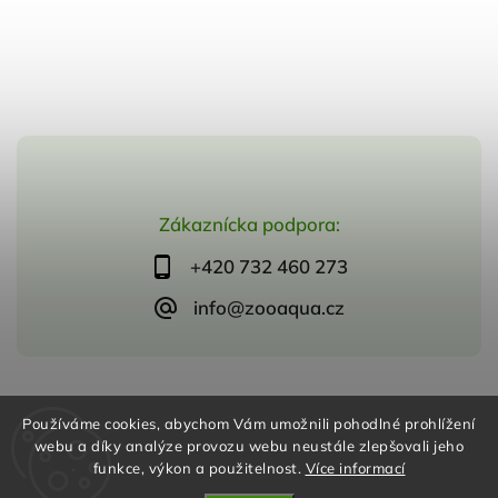
Zákaznícka podpora:
+420 732 460 273
info@zooaqua.cz
Copyright 2026
ZooAqua, s.r.o
. Všetky práva vyhradené.
Používáme cookies, abychom Vám umožnili pohodlné prohlížení
Vytvořil
Shoptet
| Design
Shoptak.cz
webu a díky analýze provozu webu neustále zlepšovali jeho
funkce, výkon a použitelnost.
Více informací