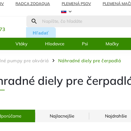
OV
RADCA ZOOAQUA
PLEMENÁ PSOV
PLEMENÁ MAČ
REKLAMÁCIE
BLOG
:
273
Hľadať
Vtáky
Hlodavce
Psi
Mačky
né pumpy pre akváriá
Náhradné diely pre čerpadlá
/
radné diely pre čerpadl
dporúčame
Najlacnejšie
Najdrahšie