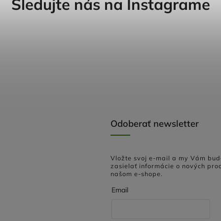
Sledujte nás na Instagrame
Odoberať newsletter
Vložte svoj e-mail a my Vám bu
zasielať informácie o nových pro
našom e-shope.
Email