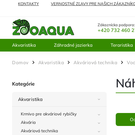
KONTAKTY
VERNOSTNÉ ZĽAVY PRE NAŠICH ZÁKAZNÍK
NAJČASTEJŠIE KLADENÉ OTÁZKY
VRÁTENIE TOVARU A 
Zákaznícka podpora
+420 732 460 
Akvaristika
Záhradné jazierka
Teraristika
Domov
Akvaristika
Akváriová technika
Vod
/
/
/
Náh
Kategórie
Akvaristika
Krmivo pre akváriové rybičky
O
Akvária
Akváriová technika