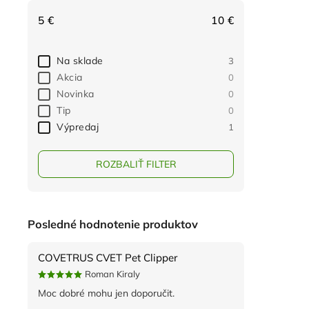
5
€
10
€
Na sklade
3
Akcia
0
Novinka
0
Tip
0
Výpredaj
1
ROZBALIŤ FILTER
Posledné hodnotenie produktov
COVETRUS CVET Pet Clipper
Roman Kiraly
Moc dobré mohu jen doporučit.