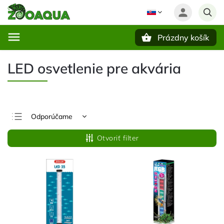
Prázdny košík
Hľadať
LED osvetlenie pre akvária
Odporúčame
Najlacnejšie
Otvoriť filter
Najdrahšie
Najpredávanejšie
Abecedne