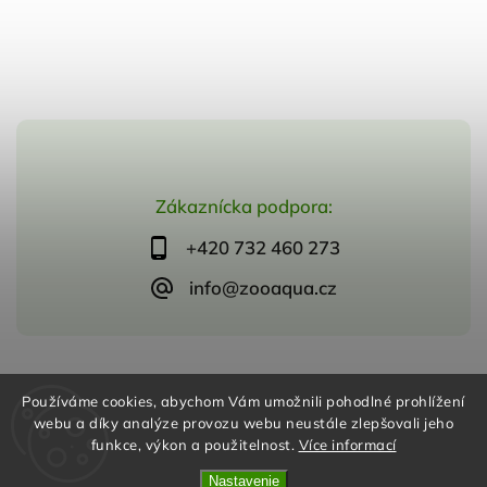
Zákaznícka podpora:
+420 732 460 273
info@zooaqua.cz
Copyright 2026
ZooAqua, s.r.o
. Všetky práva vyhradené.
Používáme cookies, abychom Vám umožnili pohodlné prohlížení
Vytvořil
Shoptet
| Design
Shoptak.cz
webu a díky analýze provozu webu neustále zlepšovali jeho
funkce, výkon a použitelnost.
Více informací
Nastavenie