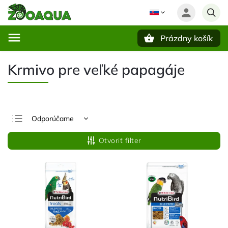
Prázdny košík
Hľadať
Krmivo pre veľké papagáje
Odporúčame
Najlacnejšie
Otvoriť filter
Najdrahšie
Najpredávanejšie
Abecedne