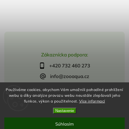
Zákaznícka podpora:
+420 732 460 273
info@zooaqua.cz
Používáme cookies, abychom Vám umožnili pohodlné prohlížení
webu a díky analýze provozu webu neustále zlepšovali jeho
funkce, výkon a použitelnost.
Více informací
Copyright 2026
ZooAqua, s.r.o
. Všetky práva vyhradené.
Vytvořil
Shoptet
| Design
Shoptak.cz
Nastavenie
Súhlasím