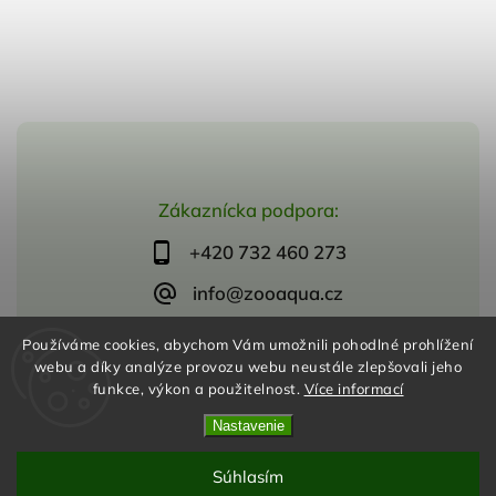
Zákaznícka podpora:
+420 732 460 273
info@zooaqua.cz
Používáme cookies, abychom Vám umožnili pohodlné prohlížení
webu a díky analýze provozu webu neustále zlepšovali jeho
funkce, výkon a použitelnost.
Více informací
Copyright 2026
ZooAqua, s.r.o
. Všetky práva vyhradené.
Vytvořil
Shoptet
| Design
Shoptak.cz
Nastavenie
Súhlasím