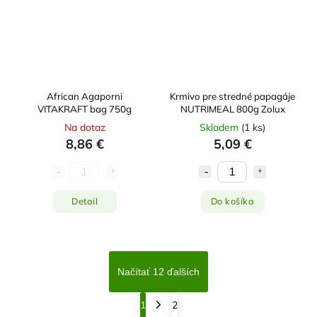
African Agaporni
Krmivo pre stredné papagáje
VITAKRAFT bag 750g
NUTRIMEAL 800g Zolux
Na dotaz
Skladem
(
1 ks
)
8,86 €
5,09 €
Detail
Do košíka
Načítať 12 ďalších
1
2