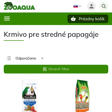
Prázdny košík
Hľadať
Krmivo pre stredné papagáje
Odporúčame
Najlacnejšie
Otvoriť filter
Najdrahšie
Najpredávanejšie
Abecedne