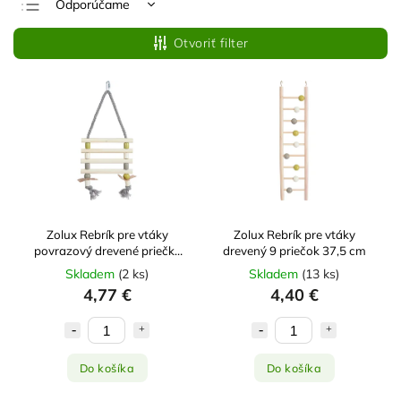
Odporúčame
Najlacnejšie
Otvoriť filter
Najdrahšie
Najpredávanejšie
Abecedne
Zolux Rebrík pre vtáky
Zolux Rebrík pre vtáky
povrazový drevené priečky
drevený 9 priečok 37,5 cm
31 cm
Skladem
(
2 ks
)
Skladem
(
13 ks
)
4,77 €
4,40 €
Do košíka
Do košíka