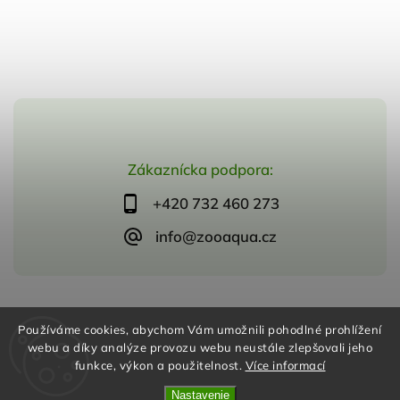
Zákaznícka podpora:
+420 732 460 273
info@zooaqua.cz
Copyright 2026
ZooAqua, s.r.o
. Všetky práva vyhradené.
Používáme cookies, abychom Vám umožnili pohodlné prohlížení
Vytvořil
Shoptet
| Design
Shoptak.cz
webu a díky analýze provozu webu neustále zlepšovali jeho
funkce, výkon a použitelnost.
Více informací
Nastavenie