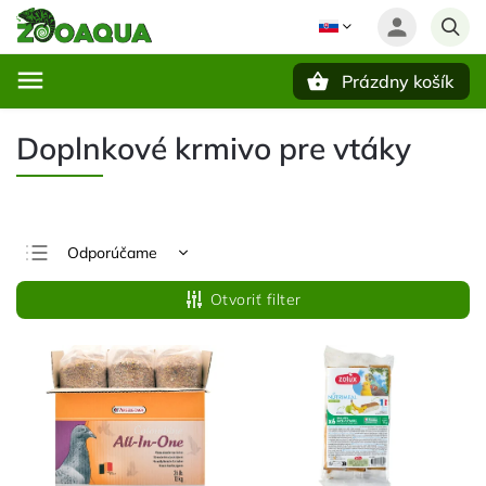
Prázdny košík
Hľadať
Doplnkové krmivo pre vtáky
Odporúčame
Najlacnejšie
Otvoriť filter
Najdrahšie
Najpredávanejšie
Abecedne