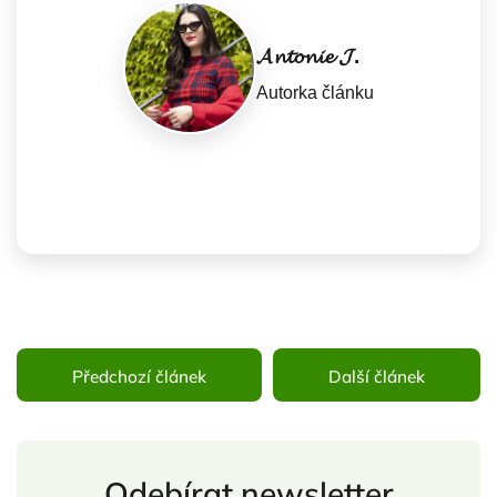
𝓐𝓷𝓽𝓸𝓷𝓲𝓮 𝓙.
Autorka článku
Předchozí článek
Další článek
Odebírat newsletter