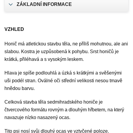
ZÁKLADNÍ INFORMACE
VZHLED
Honič má atletickou stavbu těla, ne příliš mohutnou, ale ani
slabou. Kostra je uzpůsobená k pohybu. Srst honičů je
krátká, přiléhavá a s vysokým leskem.
Hlava je spíše podlouhlá a úzká s krátkými a svěšenými
uši podél stran. Oválné oči střední velikosti nesou tmavě
hnědou barvu.
Celková stavba těla sedmihradského honiče je
čtvercového formátu rovným a dlouhým hřbetem, na který
navazuje nízko nasazený ocas.
Tito psi nosí svůj dlouhý ocas ve vztyčené poloze.