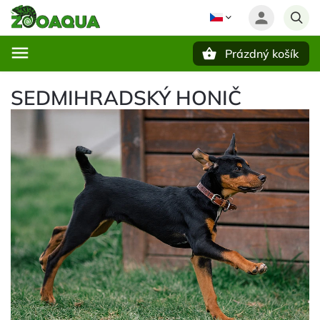
Prázdný košík
Hledat
SEDMIHRADSKÝ HONIČ