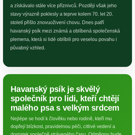
a získávalo stále více příznivců. Později však jeho
stavy výrazně poklesly a teprve kolem 70. let 20.
století přišlo znovuoživení chovu. Dnes patří
havanský psík mezi známá a oblíbená společenská
plemena, která si lidé oblíbili pro veselou povahu i
půvabný vzhled.
Havanský psík je skvělý
společník pro lidi, kteří chtějí
malého psa s velkým srdcem
Nejlépe se hodí k člověku nebo rodině, kteří mu
dopřejí blízkost, pravidelnou péči, citlivé vedení a
dostatek společně stráveného času. Odměnou bude