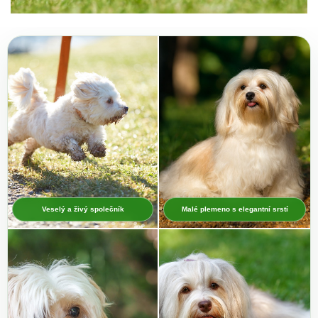
Veselý a živý společník
Malé plemeno s elegantní srstí