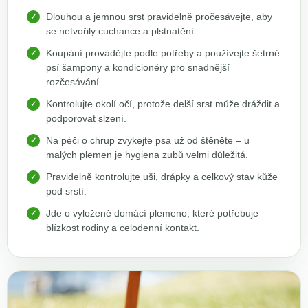
Dlouhou a jemnou srst pravidelně pročesávejte, aby
se netvořily cuchance a plstnatění.
Koupání provádějte podle potřeby a používejte šetrné
psí šampony a kondicionéry pro snadnější
rozčesávání.
Kontrolujte okolí očí, protože delší srst může dráždit a
podporovat slzení.
Na péči o chrup zvykejte psa už od štěněte – u
malých plemen je hygiena zubů velmi důležitá.
Pravidelně kontrolujte uši, drápky a celkový stav kůže
pod srstí.
Jde o vyloženě domácí plemeno, které potřebuje
blízkost rodiny a celodenní kontakt.