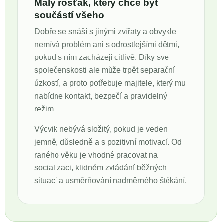
Malý rošťák, který chce být
součástí všeho
Dobře se snáší s jinými zvířaty a obvykle
nemívá problém ani s odrostlejšími dětmi,
pokud s ním zacházejí citlivě. Díky své
společenskosti ale může trpět separační
úzkostí, a proto potřebuje majitele, který mu
nabídne kontakt, bezpečí a pravidelný
režim.
Výcvik nebývá složitý, pokud je veden
jemně, důsledně a s pozitivní motivací. Od
raného věku je vhodné pracovat na
socializaci, klidném zvládání běžných
situací a usměrňování nadměrného štěkání.