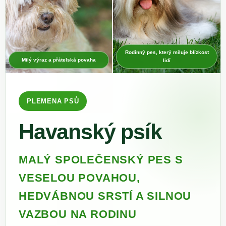
Rodinný pes, který miluje blízkost
Milý výraz a přátelská povaha
lidí
PLEMENA PSŮ
Havanský psík
MALÝ SPOLEČENSKÝ PES S
VESELOU POVAHOU,
HEDVÁBNOU SRSTÍ A SILNOU
VAZBOU NA RODINU