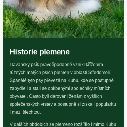
Historie plemene
Havanský psík pravděpodobně vznikl křížením
různých malých psích plemen v oblasti Středomoří.
Španělé tyto psy převezli na Kubu, kde se postupně
zabydleli a stali se oblíbenými společníky místních
obyvatel. Často byli darováni ženám z vyšších
společenských vrstev a postupně si získali popularitu
i mezi šlechtou.
V dalších obdobích se plemeno rozšířilo i mimo Kubu