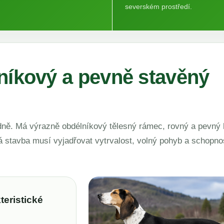
severském prostředí.
lníkový a pevně stavěný
dně. Má výrazně obdélníkový tělesný rámec, rovný a pevný 
á stavba musí vyjadřovat vytrvalost, volný pohyb a schopno
teristické