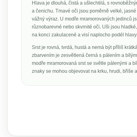
Hlava je dlouhá, čistá a ušlechtilá, s rovnoběžný
a čenichu. Tmavé oči jsou poměrně velké, jasné 
vážný výraz. U modře mramorovaných jedinců j
různobarevné nebo skvrnité oči. Uši jsou hladké,
na konci zakulacené a visí naplocho podél hlavy
Srst je rovná, tvrdá, hustá a nemá být příliš krát
zbarvením je zesvětlená černá s pálením a bílý
modře mramorovaná srst se světle pálenými a bíl
znaky se mohou objevovat na krku, hrudi, břiše 