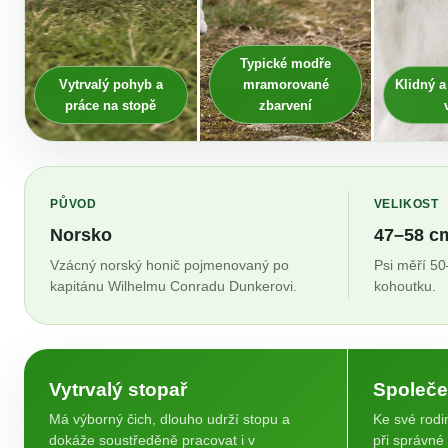
Typické modře
Vytrvalý pohyb a
mramorované
Klidný a
práce na stopě
zbarvení
PŮVOD
VELIKOST
Norsko
47–58 c
Vzácný norský honič pojmenovaný po
Psi měří 5
kapitánu Wilhelmu Conradu Dunkerovi.
kohoutku.
Vytrvalý stopař
Společe
Má výborný čich, dlouho udrží stopu a
Ke své rodi
dokáže soustředěně pracovat i v
při správné