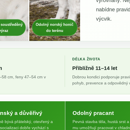
vyrovnaný. Nej
nabídne pravid
výcvik.
 soustředěný
Odolný norský honič
výraz
do terénu
DÉLKA ŽIVOTA
m
Přibližně 11–14 let
0–58 cm, feny 47–54 cm v
Dobrou kondici podporuje pravi
pohyb, prevence a odpovědný 
nský a důvěřivý
Odolný pracant
ně bývá přátelský, otevřený a
Pevná stavba těla, hustá srst a 
 socializaci dobře vychází s
mu umožňují pracovat v chlad