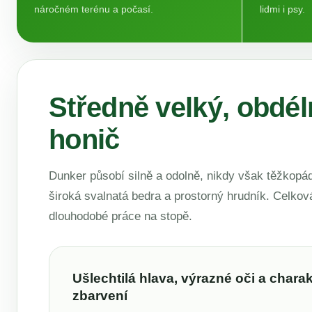
náročném terénu a počasí.
lidmi i psy.
Středně velký, obdé
honič
Dunker působí silně a odolně, nikdy však těžkopá
široká svalnatá bedra a prostorný hrudník. Celkov
dlouhodobé práce na stopě.
Ušlechtilá hlava, výrazné oči a charak
zbarvení