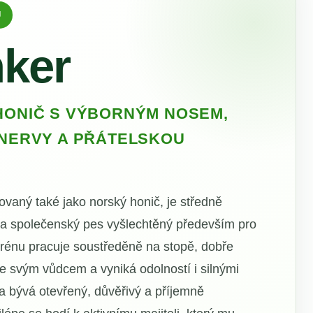
Ů
ker
HONIČ S VÝBORNÝM NOSEM,
 NERVY A PŘÁTELSKOU
vaný také jako norský honič, je středně
ý a společenský pes vyšlechtěný především pro
terénu pracuje soustředěně na stopě, dobře
e svým vůdcem a vyniká odolností i silnými
 bývá otevřený, důvěřivý a příjemně