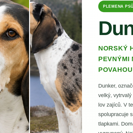
PLEMENA PS
Dun
NORSKÝ 
PEVNÝMI
POVAHOU
Dunker, označo
velký, vytrval
lov zajíců. V 
spolupracuje s
tlapkami. Doma