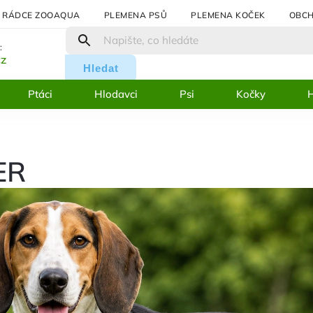
RÁDCE ZOOAQUA
PLEMENA PSŮ
PLEMENA KOČEK
OBCH
:
cz
Hledat
Ptáci
Hlodavci
Psi
Kočky
H
ER