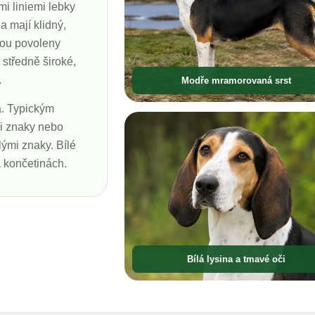
mi liniemi lebky
a mají klidný,
sou povoleny
 středně široké,
.
Modře mramorovaná srst
ká. Typickým
mi znaky nebo
ými znaky. Bílé
a končetinách.
Bílá lysina a tmavé oči