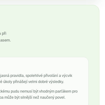
 při
hlasem.
asná pravidla, spolehlivé přivolání a výcvik
 úkoly přinášejí velmi dobré výsledky.
oveckému pudu nemusí být vhodným parťákem pro
pa může být silnější než naučený povel.