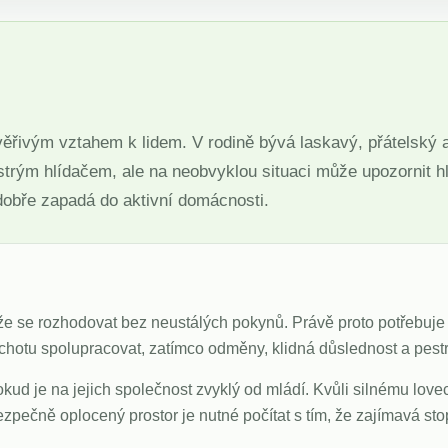
ěřivým vztahem k lidem. V rodině bývá laskavý, přátelský a
strým hlídačem, ale na neobvyklou situaci může upozornit 
dobře zapadá do aktivní domácnosti.
áže se rozhodovat bez neustálých pokynů. Právě proto potřebuje j
chotu spolupracovat, zatímco odměny, klidná důslednost a pestré
okud je na jejich společnost zvyklý od mládí. Kvůli silnému l
ečně oplocený prostor je nutné počítat s tím, že zajímavá sto