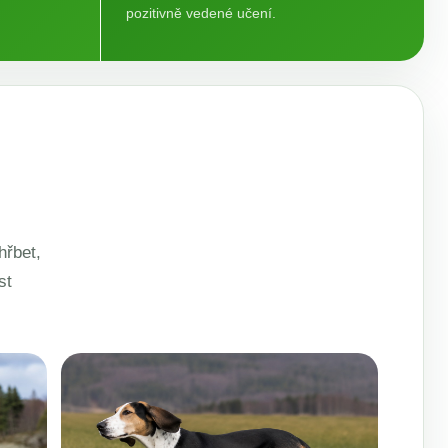
pozitivně vedené učení.
hřbet,
st