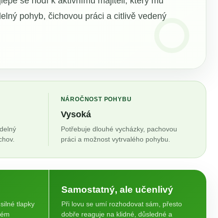
lépe se hodí k aktivnímu majiteli, který mu
elný pohyb, čichovou práci a citlivě vedený
NÁROČNOST POHYBU
Vysoká
delný
Potřebuje dlouhé vycházky, pachovou
chov.
práci a možnost vytrvalého pohybu.
Samostatný, ale učenlivý
silné tlapky
Při lovu se umí rozhodovat sám, přesto
ném
dobře reaguje na klidné, důsledné a