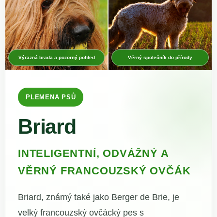
Výrazná brada a pozorný pohled
Věrný společník do přírody
PLEMENA PSŮ
Briard
INTELIGENTNÍ, ODVÁŽNÝ A
VĚRNÝ FRANCOUZSKÝ OVČÁK
Briard, známý také jako Berger de Brie, je
velký francouzský ovčácký pes s