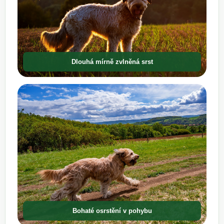
Dlouhá mírně zvlněná srst
Bohaté osrstění v pohybu