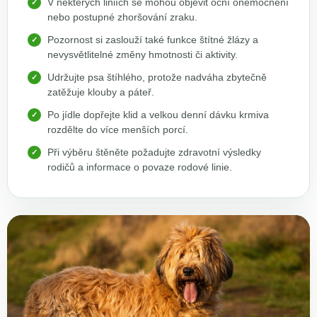
V některých liniích se mohou objevit oční onemocnění
nebo postupné zhoršování zraku.
Pozornost si zaslouží také funkce štítné žlázy a
nevysvětlitelné změny hmotnosti či aktivity.
Udržujte psa štíhlého, protože nadváha zbytečně
zatěžuje klouby a páteř.
Po jídle dopřejte klid a velkou denní dávku krmiva
rozdělte do více menších porcí.
Při výběru štěněte požadujte zdravotní výsledky
rodičů a informace o povaze rodové linie.