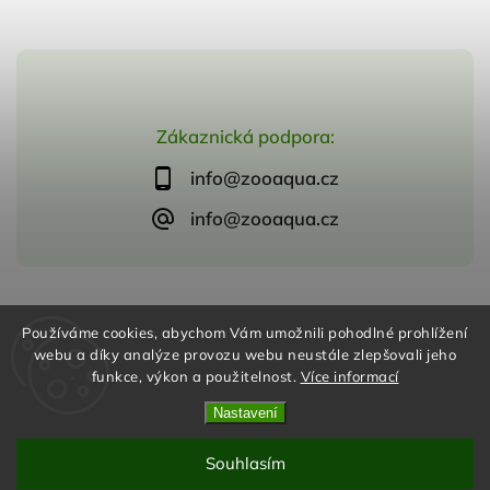
Zákaznická podpora:
info@zooaqua.cz
info@zooaqua.cz
Copyright 2026
ZooAqua, s.r.o
. Všechna práva vyhrazena.
Používáme cookies, abychom Vám umožnili pohodlné prohlížení
Vytvořil
Shoptet
| Design
Shoptak.cz
webu a díky analýze provozu webu neustále zlepšovali jeho
funkce, výkon a použitelnost.
Více informací
Nastavení
Souhlasím
Odstoupit od smlouvy