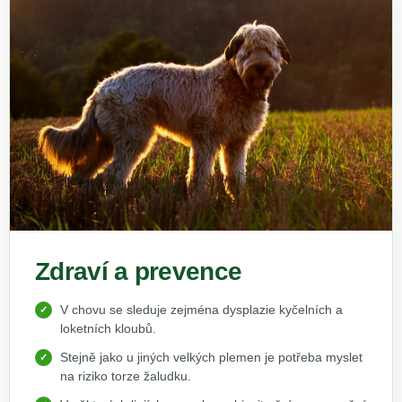
Zdraví a prevence
V chovu se sleduje zejména dysplazie kyčelních a
loketních kloubů.
Stejně jako u jiných velkých plemen je potřeba myslet
na riziko torze žaludku.