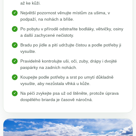
až ke kůži.
Největší pozornost věnujte místům za ušima, v
podpaží, na nohách a břiše.
Po pobytu v přírodě odstraňte bodláky, větvičky, osiny
a další zachycené nečistoty.
Bradu po jídle a pití udržujte čistou a podle potřeby ji
vysušte.
Pravidelně kontrolujte uši, oči, zuby, drápy i dvojité
paspárky na zadních nohách.
Koupejte podle potřeby a srst po umytí důkladně
vysušte, aby nezůstala vlhká u kůže.
Na péči zvykejte psa už od štěněte, protože úprava
dospělého briarda je časově náročná.