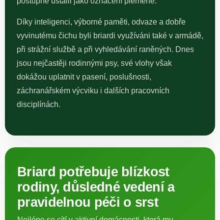
postupně ustálil jako označení plemene.
Díky inteligenci, výborné paměti, odvaze a dobře
vyvinutému čichu byli briardi využíváni také v armádě,
při strážní službě a při vyhledávání raněných. Dnes
jsou nejčastěji rodinnými psy, své vlohy však
dokážou uplatnit v pasení, poslušnosti,
záchranářském výcviku i dalších pracovních
disciplínách.
Briard potřebuje blízkost
rodiny, důsledné vedení a
pravidelnou péči o srst
Nejlépe se cítí v aktivní domácnosti, která mu