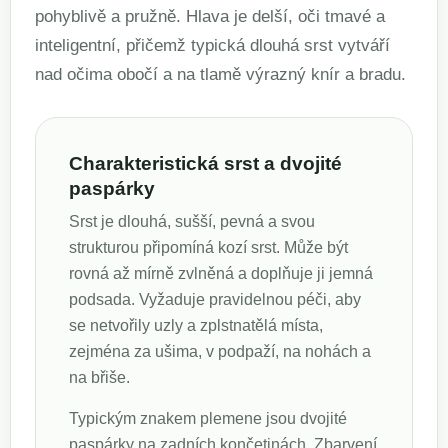
pohyblivě a pružně. Hlava je delší, oči tmavé a
inteligentní, přičemž typická dlouhá srst vytváří
nad očima obočí a na tlamě výrazný knír a bradu.
Charakteristická srst a dvojité
paspárky
Srst je dlouhá, sušší, pevná a svou
strukturou připomíná kozí srst. Může být
rovná až mírně zvlněná a doplňuje ji jemná
podsada. Vyžaduje pravidelnou péči, aby
se netvořily uzly a zplstnatělá místa,
zejména za ušima, v podpaží, na nohách a
na břiše.
Typickým znakem plemene jsou dvojité
paspárky na zadních končetinách. Zbarvení