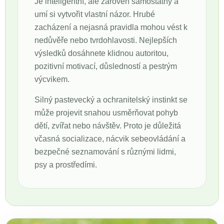
Je inteligentní, ale zároveň samostatný a
umí si vytvořit vlastní názor. Hrubé
zacházení a nejasná pravidla mohou vést k
nedůvěře nebo tvrdohlavosti. Nejlepších
výsledků dosáhnete klidnou autoritou,
pozitivní motivací, důsledností a pestrým
výcvikem.
Silný pastevecký a ochranitelský instinkt se
může projevit snahou usměrňovat pohyb
dětí, zvířat nebo návštěv. Proto je důležitá
včasná socializace, nácvik sebeovládání a
bezpečné seznamování s různými lidmi,
psy a prostředími.