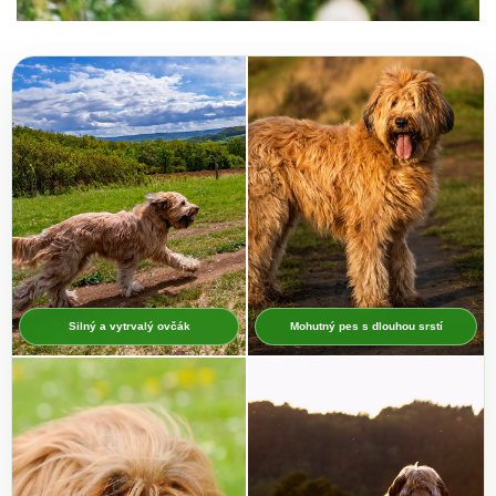
Silný a vytrvalý ovčák
Mohutný pes s dlouhou srstí