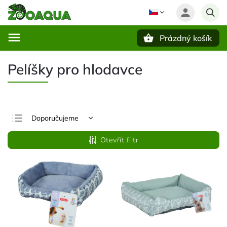
Prázdný košík
Hledat
Pelíšky pro hlodavce
Doporučujeme
Nejlevnější
Otevřít filtr
Nejdražší
Nejprodávanější
Abecedně