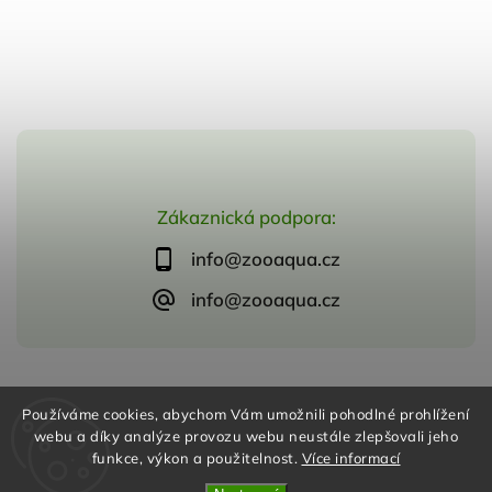
Zákaznická podpora:
info@zooaqua.cz
info@zooaqua.cz
Copyright 2026
ZooAqua, s.r.o
. Všechna práva vyhrazena.
Používáme cookies, abychom Vám umožnili pohodlné prohlížení
Vytvořil
Shoptet
| Design
Shoptak.cz
webu a díky analýze provozu webu neustále zlepšovali jeho
funkce, výkon a použitelnost.
Více informací