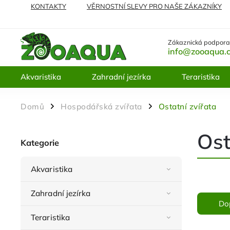
KONTAKTY
VĚRNOSTNÍ SLEVY PRO NAŠE ZÁKAZNÍKY
NEJČASTĚJI KLADENÉ DOTAZY
VRÁCENÍ ZBOŽÍ A REKL
Zákaznická podpora
info@zooaqua.
Akvaristika
Zahradní jezírka
Teraristika
Domů
Hospodářská zvířata
Ostatní zvířata
/
/
Ost
Kategorie
Akvaristika
Zahradní jezírka
Do
Teraristika