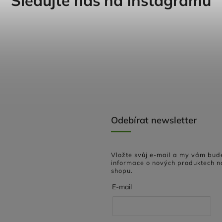
Sledujte nás na Instagramu
Odebírat newsletter
Vložte svůj e-mail a my vám bud
informace o nových produktech n
shopu.
E-mail