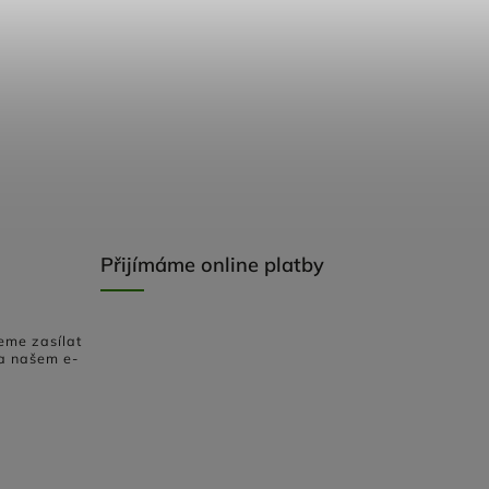
Přijímáme online platby
eme zasílat
a našem e-