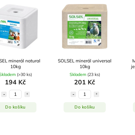
EL minerál natural
SOLSEL minerál universal
M
10kg
10kg
j
Skladem
(
>30 ks
)
Skladem
(
23 ks
)
194 Kč
201 Kč
Do košíku
Do košíku