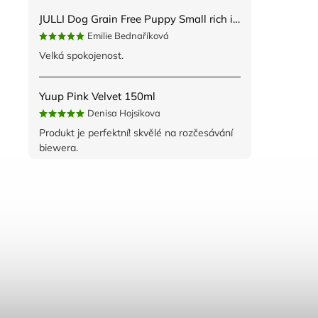
JULLI Dog Grain Free Puppy Small rich in fresh Turkey & Potato 2kg
Emilie Bednaříková
Velká spokojenost.
Yuup Pink Velvet 150ml
Denisa Hojsikova
Produkt je perfektní! skvělé na rozčesávání
biewera.