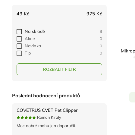
49
Kč
975
Kč
Na skladě
3
Akce
0
Novinka
0
Mikrop
Tip
0
ROZBALIT FILTR
Poslední hodnocení produktů
COVETRUS CVET Pet Clipper
Roman Kiraly
Moc dobré mohu jen doporučit.