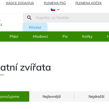
RÁDCE ZOOAQUA
PLEMENA PSŮ
PLEMENA KOČEK
AMACE
BLOG
:
cz
Hledat
Ptáci
Hlodavci
Psi
Kočky
H
atní zvířata
poručujeme
Nejlevnější
Nejdražší