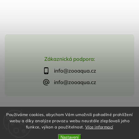
Zákaznická podpora:
info@zooaqua.cz
info@zooaqua.cz
Copyright 2026
ZooAqua, s.r.o
. Všechna práva vyhrazena.
Používáme cookies, abychom Vám umožnili pohodlné prohlížení
Vytvořil
Shoptet
| Design
Shoptak.cz
webu a díky analýze provozu webu neustále zlepšovali jeho
funkce, výkon a použitelnost.
Více informací
Nastavení