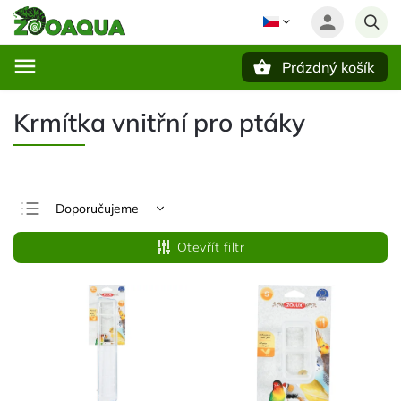
Prázdný košík
Hledat
Krmítka vnitřní pro ptáky
Doporučujeme
Nejlevnější
Otevřít filtr
Nejdražší
Nejprodávanější
Abecedně