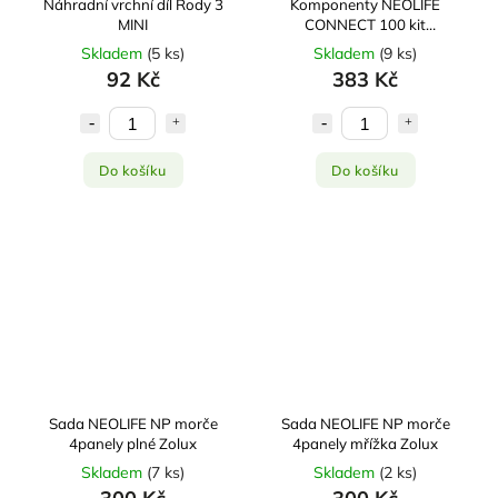
Náhradní vrchní díl Rody 3
Komponenty NEOLIFE
MINI
CONNECT 100 kit
mřížka/klipy Zolux
Skladem
(
5 ks
)
Skladem
(
9 ks
)
92 Kč
383 Kč
Do košíku
Do košíku
Sada NEOLIFE NP morče
Sada NEOLIFE NP morče
4panely plné Zolux
4panely mřížka Zolux
Skladem
(
7 ks
)
Skladem
(
2 ks
)