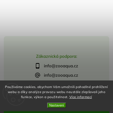
Zákaznická podpora:
info@zooaqua.cz
info@zooaqua.cz
Používáme cookies, abychom Vám umožnili pohodlné prohlížení
webu a díky analýze provozu webu neustále zlepšovali jeho
funkce, výkon a použitelnost.
Více informací
Copyright 2026
ZooAqua, s.r.o
. Všechna práva vyhrazena.
Vytvořil
Shoptet
| Design
Shoptak.cz
Nastavení