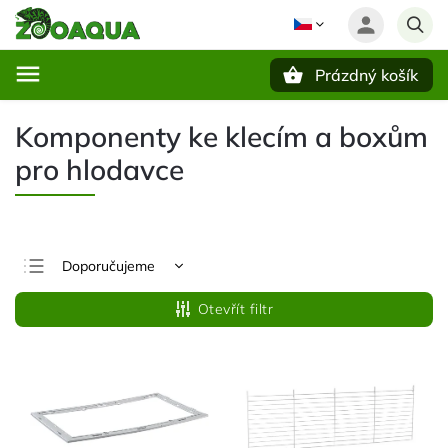
Prázdný košík
Hledat
Komponenty ke klecím a boxům
pro hlodavce
Doporučujeme
Nejlevnější
Otevřít filtr
Nejdražší
Nejprodávanější
Abecedně