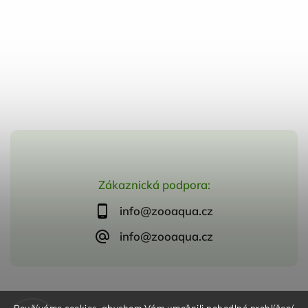
Zákaznická podpora:
info@zooaqua.cz
info@zooaqua.cz
Copyright 2026
ZooAqua, s.r.o
. Všechna práva vyhrazena.