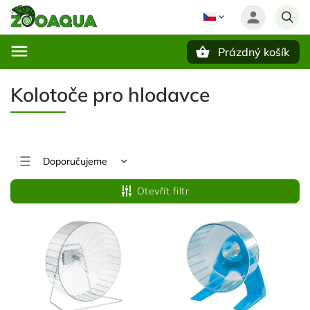
Prázdný košík
Hledat
Kolotoče pro hlodavce
Doporučujeme
Nejlevnější
Otevřít filtr
Nejdražší
Nejprodávanější
Abecedně