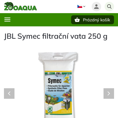
Prázdný košík
Hledat
JBL Symec filtrační vata 250 g