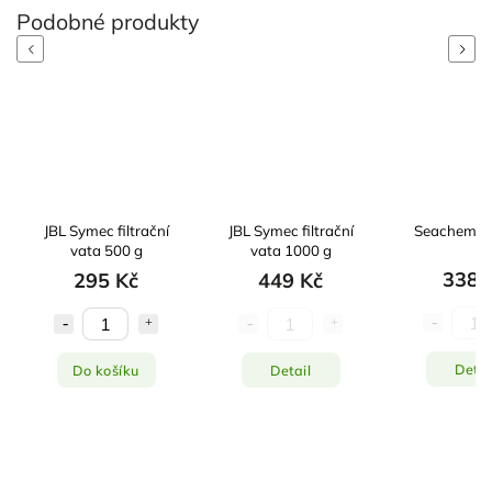
Previous
Next
JBL Symec filtrační
JBL Symec filtrační
Seachem T
vata 500 g
vata 1000 g
338 
295 Kč
449 Kč
Detai
Do košíku
Detail