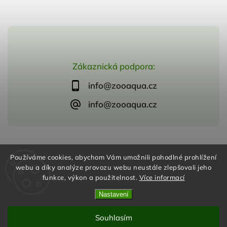
Zákaznická podpora:
info@zooaqua.cz
info@zooaqua.cz
Copyright 2026
ZooAqua, s.r.o
. Všechna práva vyhrazena.
Používáme cookies, abychom Vám umožnili pohodlné prohlížení
Vytvořil
Shoptet
| Design
Shoptak.cz
webu a díky analýze provozu webu neustále zlepšovali jeho
funkce, výkon a použitelnost.
Více informací
Nastavení
Souhlasím
Odstoupit od smlouvy