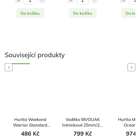
Do košíku
Do košíku
Do koš
Související produkty
Previous
Next
Hurtta Weekend
Vodítko BIVOUAK
Hurtta Multi
Warrior Standard
tréninkové 25mm/2m
Ocean 1
Leash Raven
červená Zolux
300cm/
486 Kč
799 Kč
974 
180cm/20mm