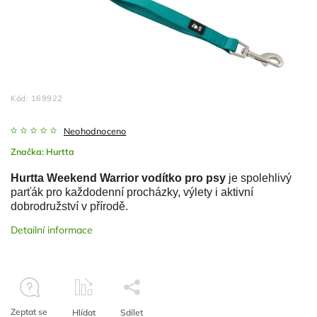
Kód:
169922
Neohodnoceno
Značka:
Hurtta
Hurtta Weekend Warrior vodítko pro psy
je spolehlivý
parťák pro každodenní procházky, výlety i aktivní
dobrodružství v přírodě.
Detailní informace
Zeptat se
Hlídat
Sdílet