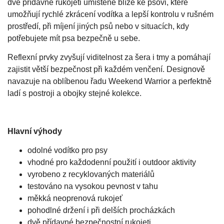
dvě přídavné rukojeti umístěné blíže ke psovi, které
umožňují rychlé zkrácení vodítka a lepší kontrolu v rušném
prostředí, při míjení jiných psů nebo v situacích, kdy
potřebujete mít psa bezpečně u sebe.
Reflexní prvky zvyšují viditelnost za šera i tmy a pomáhají
zajistit větší bezpečnost při každém venčení. Designově
navazuje na oblíbenou řadu Weekend Warrior a perfektně
ladí s postroji a obojky stejné kolekce.
Hlavní výhody
odolné vodítko pro psy
vhodné pro každodenní použití i outdoor aktivity
vyrobeno z recyklovaných materiálů
testováno na vysokou pevnost v tahu
měkká neoprenová rukojeť
pohodlné držení i při delších procházkách
dvě přídavné bezpečnostní rukojeti