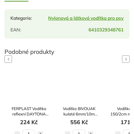
Kategorie
:
Nylonová a látková vodítka pro psy
EAN
:
6410329348761
Previous
Next
FERPLAST Vodítko
Vodítko BIVOUAK
Vodítko 
reflexní DAYTONA
kulaté 6mm/10m
150/2cm mod
DELUXE G15/120
modrá Zolux
224 Kč
556 Kč
171 
zelené