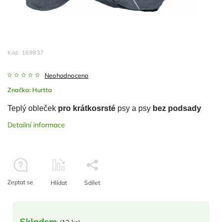
Kód:
169837
Neohodnoceno
Značka:
Hurtta
Teplý obleček
pro krátkosrsté
psy a psy
bez podsady
Detailní informace
Zeptat se
Hlídat
Sdílet
Skladem