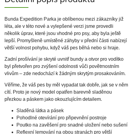
Bunda Expedition Parka je oblíbenou mezi zákazníky již
léta, ale v této nové a vylepšené verzi jsme provedli
několik úprav, které jsou vhodné pro psy, aby byla ještě
lepší. Promyšleně umístěné záhyby v přední části nabízejí
větší volnost pohybu, když váš pes běhá nebo si hraje.
Zadní prošívání je skryté uvnitř bundy a otvor pro vodítko
byl přetvořen pro zvýšení odolnosti vůči povětrnostním
vlivům – zde nedochází k žádným skrytým prosakováním.
Věříme, že váš pes by měl vypadat tak dobře, jak se v něm
cítí. Proto je nový model opatřen barevně sladěnou
přezkou a páskem jako okouzlujícím detailem.
Sladěná látka a pásek
Pohodlné otevírání pro připevnění postroje
Poutko na zavěšení pro snadné uložení nebo sušení
Reflexní lemování na obou stranách pro větší