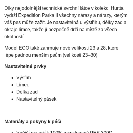
Díky nejodolnější technické svrchní látce v kolekci Hurtta
vydrží Expedition Parka II všechny nárazy a nárazy, kterým
váš pes může zažít. Je nastavitelná u výstřihu, délky zad a
okraje límce, takže ji bezpečně drží na místě za všech
okolností.
Model ECO také zahrnuje nové velikosti 23 a 28, které
lépe padnou menším psům (velikosti 23–30).
Nastavitelné prvky
Výstřih
Límec
Délka zad
Nastavitelný pásek
Materiály a pokyny k péči
Vnější materiál: 100% recyklovaný PES 300D