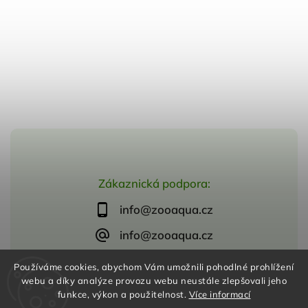
Zákaznická podpora:
info@zooaqua.cz
info@zooaqua.cz
Používáme cookies, abychom Vám umožnili pohodlné prohlížení
webu a díky analýze provozu webu neustále zlepšovali jeho
funkce, výkon a použitelnost.
Více informací
Copyright 2026
ZooAqua, s.r.o
. Všechna práva vyhrazena.