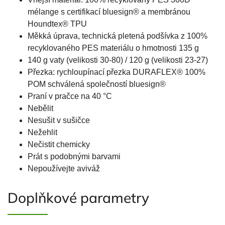
mélange s certifikací bluesign® a membránou
Houndtex® TPU
Měkká úprava, technická pletená podšívka z 100%
recyklovaného PES materiálu o hmotnosti 135 g
140 g vaty (velikosti 30-80) / 120 g (velikosti 23-27)
Přezka: rychloupínací přezka DURAFLEX® 100%
POM schválená společností bluesign®
Praní v pračce na 40 °C
Nebělit
Nesušit v sušičce
Nežehlit
Nečistit chemicky
Prát s podobnými barvami
Nepoužívejte aviváž
Doplňkové parametry