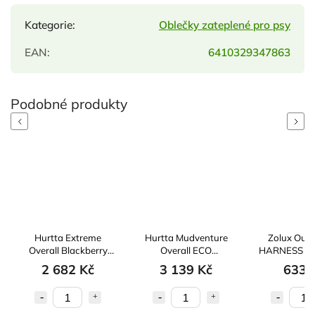
Kategorie
:
Oblečky zateplené pro psy
EAN
:
6410329347863
Previous
Next
Hurtta Extreme
Hurtta Mudventure
Zolux Outfi
Overall Blackberry
Overall ECO
HARNESS ter
30M
Cinnamon 60M
30c
2 682 Kč
3 139 Kč
633 