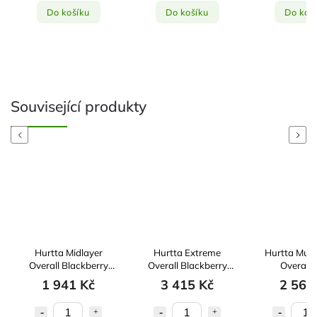
Do košíku
Do košíku
Do koš
Související produkty
Previous
Next
Hurtta Midlayer
Hurtta Extreme
Hurtta Mud
Overall Blackberry
Overall Blackberry
Overall
30M
55M
Cinnamo
1 941 Kč
3 415 Kč
2 562