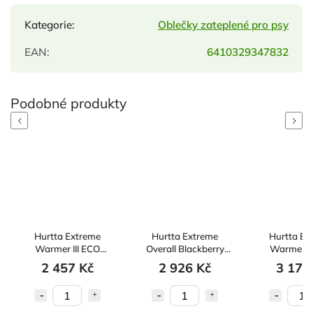
Kategorie
:
Oblečky zateplené pro psy
EAN
:
6410329347832
Previous
Next
Hurtta Extreme
Hurtta Extreme
Hurtta Ex
Warmer III ECO
Overall Blackberry
Warmer II
Raven 25
35M
Eggplan
2 457 Kč
2 926 Kč
3 171