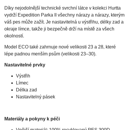
Díky nejodolnější technické svrchní látce v kolekci Hurtta
vydrží Expedition Parka II všechny nárazy a nárazy, kterým
váš pes může zažít. Je nastavitelná u výstřihu, délky zad a
okraje límce, takže ji bezpečně drží na místě za všech
okolností.
Model ECO také zahrnuje nové velikosti 23 a 28, které
lépe padnou menším psům (velikosti 23–30).
Nastavitelné prvky
Výstřih
Límec
Délka zad
Nastavitelný pásek
Materiály a pokyny k péči
Vnější materiál: 100% recyklovaný PES 300D