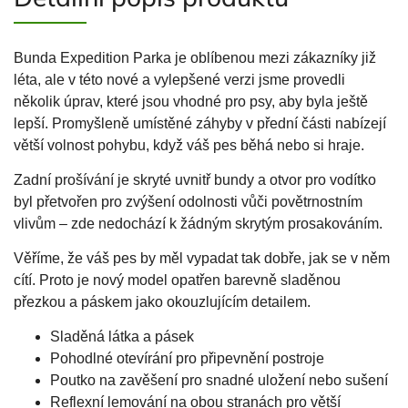
Bunda Expedition Parka je oblíbenou mezi zákazníky již
léta, ale v této nové a vylepšené verzi jsme provedli
několik úprav, které jsou vhodné pro psy, aby byla ještě
lepší. Promyšleně umístěné záhyby v přední části nabízejí
větší volnost pohybu, když váš pes běhá nebo si hraje.
Zadní prošívání je skryté uvnitř bundy a otvor pro vodítko
byl přetvořen pro zvýšení odolnosti vůči povětrnostním
vlivům – zde nedochází k žádným skrytým prosakováním.
Věříme, že váš pes by měl vypadat tak dobře, jak se v něm
cítí. Proto je nový model opatřen barevně sladěnou
přezkou a páskem jako okouzlujícím detailem.
Sladěná látka a pásek
Pohodlné otevírání pro připevnění postroje
Poutko na zavěšení pro snadné uložení nebo sušení
Reflexní lemování na obou stranách pro větší