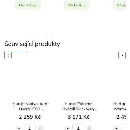
Do košíku
Do košíku
Do koš
Související produkty
Previous
Next
Hurtta Mudventure
Hurtta Extreme
Hurtta Ex
Overall ECO
Overall Blackberry
Warmer II
Cinnamon 25S
45M
Raven 
2 259 Kč
3 171 Kč
2 457