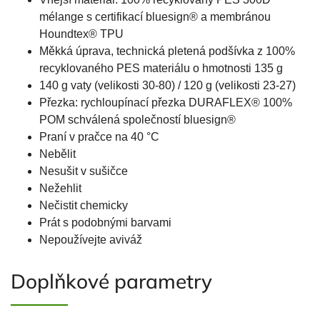
mélange s certifikací bluesign® a membránou
Houndtex® TPU
Měkká úprava, technická pletená podšívka z 100%
recyklovaného PES materiálu o hmotnosti 135 g
140 g vaty (velikosti 30-80) / 120 g (velikosti 23-27)
Přezka: rychloupínací přezka DURAFLEX® 100%
POM schválená společností bluesign®
Praní v pračce na 40 °C
Nebělit
Nesušit v sušičce
Nežehlit
Nečistit chemicky
Prát s podobnými barvami
Nepoužívejte aviváž
Doplňkové parametry