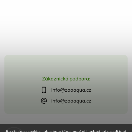
Zákaznická podpora:
info@zooaqua.cz
info@zooaqua.cz
Copyright 2026
ZooAqua, s.r.o
. Všechna práva vyhrazena.
Používáme cookies, abychom Vám umožnili pohodlné prohlížení