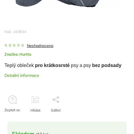
Kód:
169834
Neohodnoceno
Značka:
Hurtta
Teplý obleček
pro krátkosrsté
psy a psy
bez podsady
Detailní informace
Zeptat se
Hlídat
Sdílet
Skladem