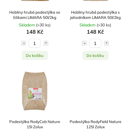
Hobliny hrubá podestýlka se
Hobliny hrubá podestýlka s
šiškami LIMARA 50l/2kg
jahodníkem LIMARA 50l/2kg
Skladem
(
>30 ks
)
Skladem
(
>30 ks
)
148 Kč
148 Kč
Do košíku
Do košíku
Podestýlka RodyCob Nature
Podestýlka RodyField Nature
15l Zolux
125l Zolux