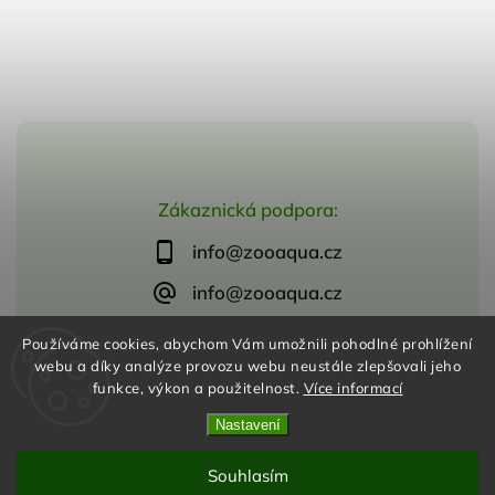
Zákaznická podpora:
info@zooaqua.cz
info@zooaqua.cz
Používáme cookies, abychom Vám umožnili pohodlné prohlížení
webu a díky analýze provozu webu neustále zlepšovali jeho
funkce, výkon a použitelnost.
Více informací
Copyright 2026
ZooAqua, s.r.o
. Všechna práva vyhrazena.
Vytvořil
Shoptet
| Design
Shoptak.cz
Nastavení
Souhlasím