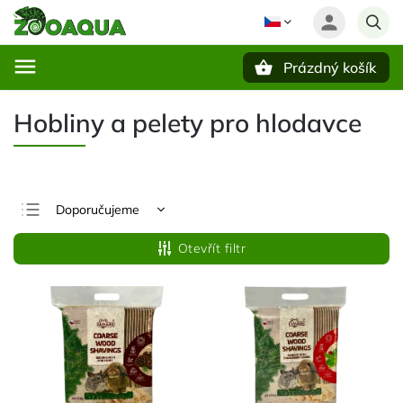
Prázdný košík
Hledat
Hobliny a pelety pro hlodavce
Doporučujeme
Nejlevnější
Otevřít filtr
Nejdražší
Nejprodávanější
Abecedně