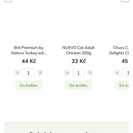
Brit Premium by
NUEVO Cat Adult
Churu Cat
Nature Turkey with
Chicken 200g
Delights Chi
Liver 200g
44 Kč
33 Kč
45 K
Do košíku
Do košíku
Do koš