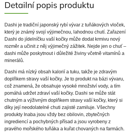
Detailní popis produktu
Dashi je tradiční japonský rybí vývar z tuňákových vloček,
který je známý svojí výjimečnou, lahodnou chutí. Zařazení
Dashi do jídelníčku vaší kočky může dodat krmivu nový
rozměr a učinit z něj výjimečný zážitek. Nejde jen o chuť –
dashi může poskytnout i důležité živiny včetně vitamínů a
minerálů.
Dashi má nízký obsah kalorií a tuku, takže je zdravým
doplňkem stravy vaší kočky. Je to produkt na bázi vývaru,
což znamená, že obsahuje vysoké množství vody, a tím
pomáhá udržet zdraví vaší kočky. Dashi se může stát
chutným a výživným doplňkem stravy vaší kočky, který si
díky její neodolatelné chuti zajisté zamiluje. Všechny
produkty Inaba jsou vždy bez obilovin, zbytečných
ingrediencí a pochybných přísad a jsou vyrobeny z
pravého mořského tuňáka a kuřat chovaných na farmách.