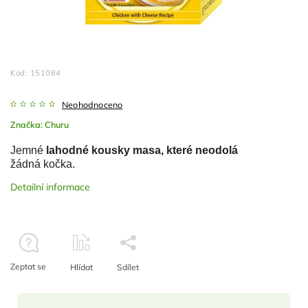
Kód:
151084
Neohodnoceno
Značka:
Churu
Jemné
lahodné kousky masa, které neodolá
žádná kočka.
Detailní informace
Zeptat se
Hlídat
Sdílet