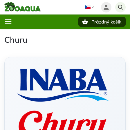
Prázdný košík
Hledat
Churu