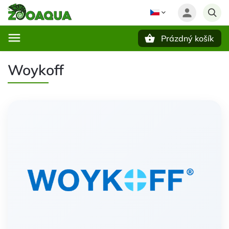
Prázdný košík
Hledat
Woykoff