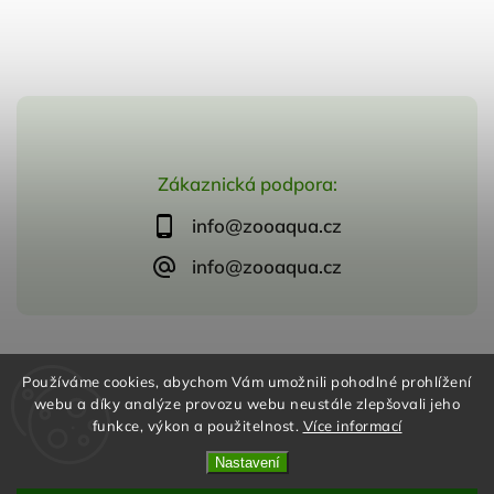
Zákaznická podpora:
info@zooaqua.cz
info@zooaqua.cz
Copyright 2026
ZooAqua, s.r.o
. Všechna práva vyhrazena.
Používáme cookies, abychom Vám umožnili pohodlné prohlížení
Vytvořil
Shoptet
| Design
Shoptak.cz
webu a díky analýze provozu webu neustále zlepšovali jeho
funkce, výkon a použitelnost.
Více informací
Nastavení