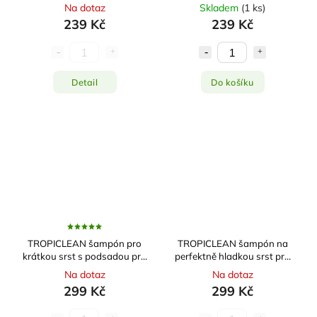
Na dotaz
Skladem
(
1 ks
)
239 Kč
239 Kč
Detail
Do košíku
TROPICLEAN šampón pro
TROPICLEAN šampón na
krátkou srst s podsadou pro
perfektně hladkou srst pro
psy 473ml
psy 473ml
Na dotaz
Na dotaz
299 Kč
299 Kč