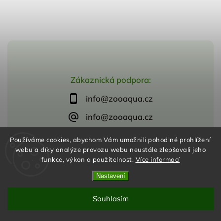
Zákaznická podpora:
info@zooaqua.cz
info@zooaqua.cz
Používáme cookies, abychom Vám umožnili pohodlné prohlížení
webu a díky analýze provozu webu neustále zlepšovali jeho
funkce, výkon a použitelnost.
Více informací
Copyright 2026
ZooAqua, s.r.o
. Všechna práva vyhrazena.
Vytvořil
Shoptet
| Design
Shoptak.cz
Nastavení
Souhlasím