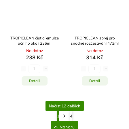
TROPICLEAN čisticí emulze
TROPICLEAN sprej pro
očního okolí 236ml
snadné rozčesávání 473ml
Na dotaz
Na dotaz
238 Kč
314 Kč
Detail
Detail
Načíst 12 dalších
1
4
Nahoru