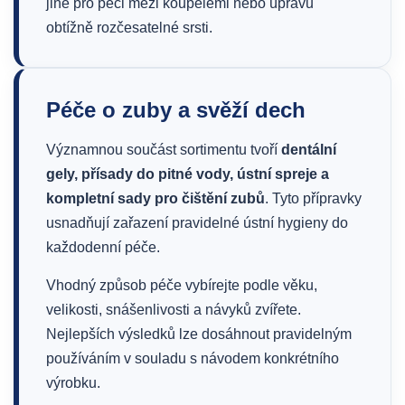
jiné pro péči mezi koupelemi nebo úpravu
obtížně rozčesatelné srsti.
Péče o zuby a svěží dech
Významnou součást sortimentu tvoří
dentální
gely, přísady do pitné vody, ústní spreje a
kompletní sady pro čištění zubů
. Tyto přípravky
usnadňují zařazení pravidelné ústní hygieny do
každodenní péče.
Vhodný způsob péče vybírejte podle věku,
velikosti, snášenlivosti a návyků zvířete.
Nejlepších výsledků lze dosáhnout pravidelným
používáním v souladu s návodem konkrétního
výrobku.