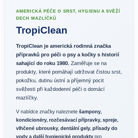
AMERICKÁ PÉČE O SRST, HYGIENU A SVĚŽÍ
DECH MAZLÍČKŮ
TropiClean
TropiClean je americká rodinná značka
přípravků pro péči o psy a kočky s historií
sahající do roku 1980.
Zaměřuje se na
produkty, které pomáhají udržovat čistou srst,
pokožku, dutinu ústní a příjemný pocit
svěžesti při každodenní péči o domácí
mazlíčky.
V nabídce značky naleznete
šampony,
kondicionéry, rozčesávací přípravky, spreje,
vlhčené ubrousky, dentální gely, přísady do
vody a další hygienické produkty
pro