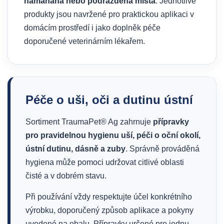
namáhaná nebo podrážděná místa
. Jednotlivé
produkty jsou navržené pro praktickou aplikaci v
domácím prostředí i jako doplněk péče
doporučené veterinárním lékařem.
Péče o uši, oči a dutinu ústní
Sortiment TraumaPet® Ag zahrnuje
přípravky
pro pravidelnou hygienu uší, péči o oční okolí,
ústní dutinu, dásně a zuby
. Správně prováděná
hygiena může pomoci udržovat citlivé oblasti
čisté a v dobrém stavu.
Při používání vždy respektujte účel konkrétního
výrobku, doporučený způsob aplikace a pokyny
uvedené na obalu. Přípravky určené pro jednu