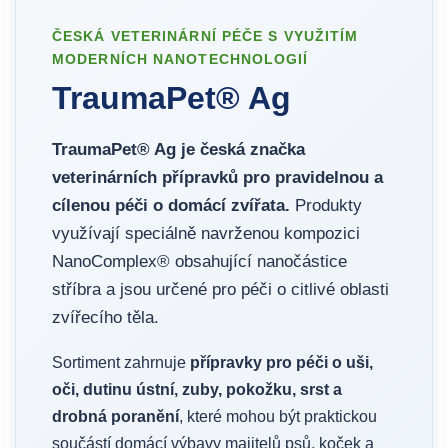
ČESKÁ VETERINÁRNÍ PÉČE S VYUŽITÍM
MODERNÍCH NANOTECHNOLOGIÍ
TraumaPet® Ag
TraumaPet® Ag je česká značka
veterinárních přípravků pro pravidelnou a
cílenou péči o domácí zvířata.
Produkty
využívají speciálně navrženou kompozici
NanoComplex® obsahující nanočástice
stříbra a jsou určené pro péči o citlivé oblasti
zvířecího těla.
Sortiment zahrnuje
přípravky pro péči o uši,
oči, dutinu ústní, zuby, pokožku, srst a
drobná poranění
, které mohou být praktickou
součástí domácí výbavy majitelů psů, koček a