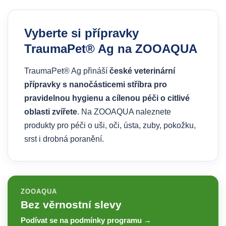
Vyberte si přípravky
TraumaPet® Ag na ZOOAQUA
TraumaPet® Ag přináší
české veterinární
přípravky s nanočásticemi stříbra pro
pravidelnou hygienu a cílenou péči o citlivé
oblasti zvířete
. Na ZOOAQUA naleznete
produkty pro péči o uši, oči, ústa, zuby, pokožku,
srst i drobná poranění.
ZOOAQUA
Bez věrnostní slevy
Podívat se na podmínky programu →