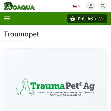
Prázdný košík
Hledat
Traumapet