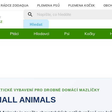
RÁDCE ZOOAQUA
PLEMENA PSŮ
PLEMENA KOČEK
OBCH
:
cz
Hledat
Ptáci
Hlodavci
Psi
Kočky
H
TICKÉ VYBAVENÍ PRO DROBNÉ DOMÁCÍ MAZLÍČKY
ALL ANIMALS