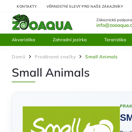
KONTAKTY
VĚRNOSTNÍ SLEVY PRO NAŠE ZÁKAZNÍKY
Zákaznická podpora
info@zooaqua.
Akvaristika
Zahradní jezírka
Teraristika
Domů
Prodávané značky
Small Animals
/
/
Small Animals
PRAK
SM