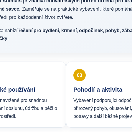
 Animals je značka chovatelských potřeb určená pro král
né savce.
Zaměřuje se na praktické vybavení, které pomáhá
ředí pro každodenní život zvířete.
a nabízí
řešení pro bydlení, krmení, odpočinek, pohyb, záb
íčky
.
03
cké používání
Pohodlí a aktivita
 navržené pro snadnou
Vybavení podporující odpoč
ní obsluhu, údržbu a péči o
přirozený pohyb, okusování,
ostředí.
potravy a další běžné projev