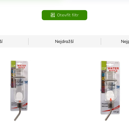
Otevřít filtr
ší
Nejdražší
Nej