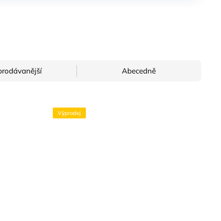
prodávanější
Abecedně
Výprodej