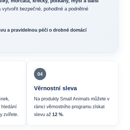
íky, morčata, křečky, potkany, myši a další
 vytvořit bezpečné, pohodlné a podnětné
avu a pravidelnou péči o drobné domácí
04
Věrnostní sleva
inek,
Na produkty Small Animals můžete v
 hledání
rámci věrnostního programu získat
y zvířete.
slevu až
12 %
.