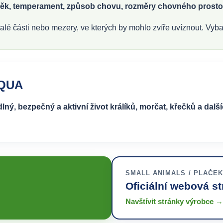
t, věk, temperament, způsob chovu, rozměry chovného prosto
alé části nebo mezery, ve kterých by mohlo zvíře uvíznout. Vybav
AQUA
lný, bezpečný a aktivní život králíků, morčat, křečků a dal
SMALL ANIMALS / PLAČEK
Oficiální webová s
Navštívit stránky výrobce →