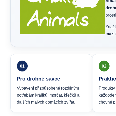
Small
drob
prost
Značk
mazl
01
02
Pro drobné savce
Prakti
Vybavení přizpůsobené rozdílným
Produkty
potřebám králíků, morčat, křečků a
každoden
dalších malých domácích zvířat.
chovné pr