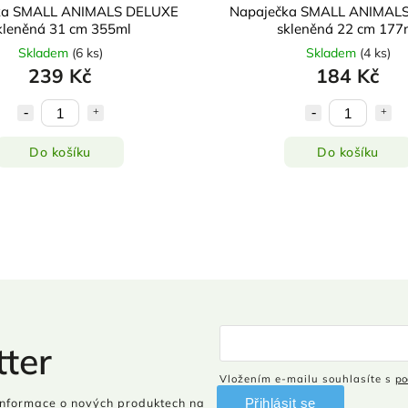
ka SMALL ANIMALS DELUXE
Napaječka SMALL ANIMAL
kleněná 31 cm 355ml
skleněná 22 cm 177
Skladem
(
6 ks
)
Skladem
(
4 ks
)
239 Kč
184 Kč
Do košíku
Do košíku
ter
Vložením e-mailu souhlasíte s
po
Přihlásit se
informace o nových produktech na