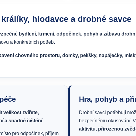
 králíky, hlodavce a drobné savce
bezpečné bydlení, krmení, odpočinek, pohyb a zábavu drob
chovu a konkrétních potřeb.
bavení chovného prostoru, domky, pelíšky, napáječky, misk
 péče
Hra, pohyb a př
it
velikost zvířete,
Drobní savci potřebují mož
í a snadné čištění
.
bezpečnému okusování. 
aktivitu, přirozenou zvě
ísto pro odpočinek, příjem