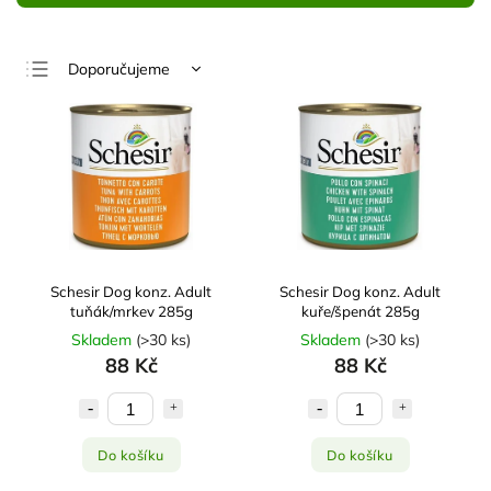
Doporučujeme
Nejlevnější
Nejdražší
Nejprodávanější
Abecedně
Schesir Dog konz. Adult
Schesir Dog konz. Adult
tuňák/mrkev 285g
kuře/špenát 285g
Skladem
(
>30 ks
)
Skladem
(
>30 ks
)
88 Kč
88 Kč
Do košíku
Do košíku