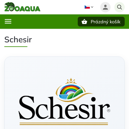
Prázdný košík
Hledat
Schesir