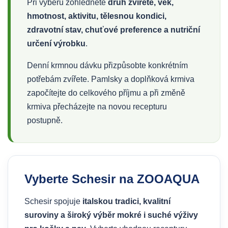
Při výběru zohledněte
druh zvířete, věk,
hmotnost, aktivitu, tělesnou kondici,
zdravotní stav, chuťové preference a nutriční
určení výrobku
.
Denní krmnou dávku přizpůsobte konkrétním
potřebám zvířete. Pamlsky a doplňková krmiva
započítejte do celkového příjmu a při změně
krmiva přecházejte na novou recepturu
postupně.
Vyberte Schesir na ZOOAQUA
Schesir spojuje
italskou tradici, kvalitní
suroviny a široký výběr mokré i suché výživy