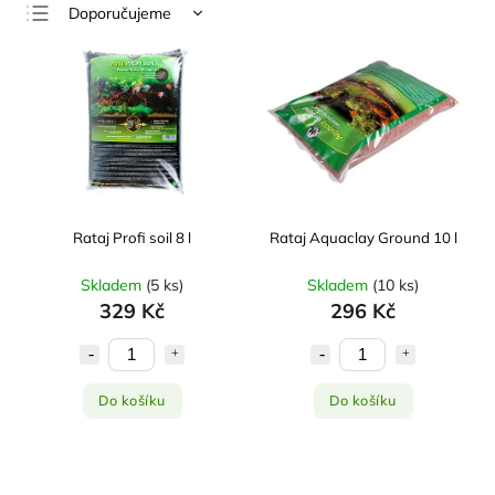
Doporučujeme
Nejlevnější
Nejdražší
Nejprodávanější
Abecedně
Rataj Profi soil 8 l
Rataj Aquaclay Ground 10 l
Skladem
(
5 ks
)
Skladem
(
10 ks
)
329 Kč
296 Kč
Do košíku
Do košíku