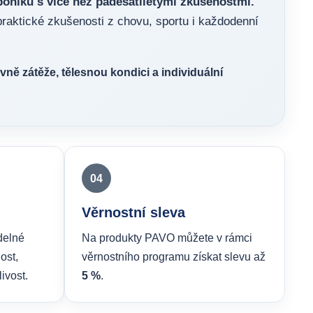
oníků s více než padesátiletými zkušenostmi.
raktické zkušenosti z chovu, sportu i každodenní
vně zátěže, tělesnou kondici a individuální
04
Věrnostní sleva
delné
Na produkty PAVO můžete v rámci
ost,
věrnostního programu získat slevu až
ivost.
5 %
.