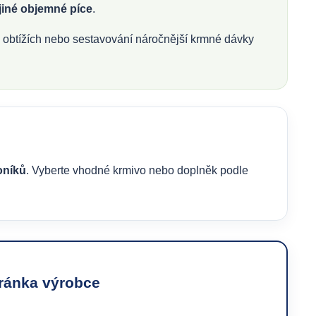
 jiné objemné píce
.
h obtížích nebo sestavování náročnější krmné dávky
oníků
. Vyberte vhodné krmivo nebo doplněk podle
tránka výrobce