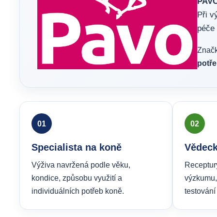
PAVO
Při v
péče 
Značk
potře
01
02
Specialista na koně
Vědeck
Výživa navržená podle věku,
Receptur
kondice, způsobu využití a
výzkumu,
individuálních potřeb koně.
testování