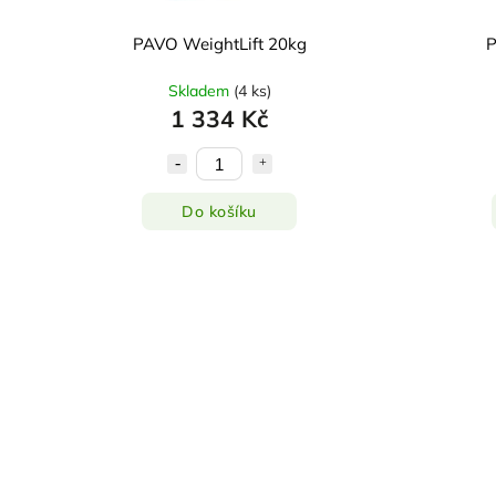
PAVO WeightLift 20kg
P
Skladem
(
4 ks
)
1 334 Kč
Do košíku