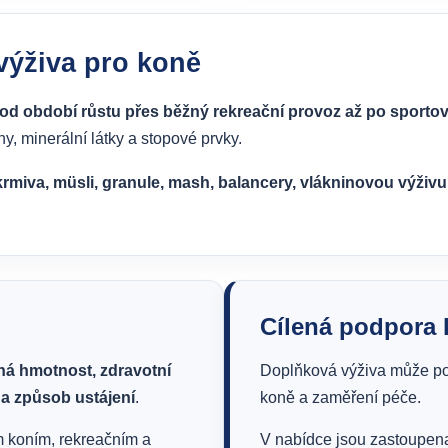
výživa pro koně
od období růstu přes běžný rekreační provoz až po sportovn
ny, minerální látky a stopové prvky.
miva, müsli, granule, mash, balancery, vlákninovou výživu, 
Cílená podpora 
ná hmotnost, zdravotní
Doplňková výživa může po
 a způsob ustájení
.
koně a zaměření péče.
 koním, rekreačním a
V nabídce jsou zastoupen