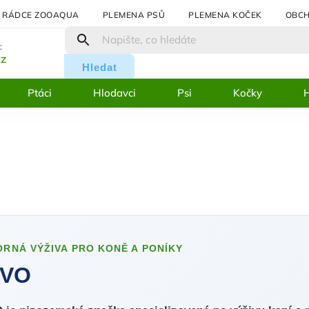
RÁDCE ZOOAQUA
PLEMENA PSŮ
PLEMENA KOČEK
OBCH
:
cz
Hledat
Ptáci
Hlodavci
Psi
Kočky
H
RNÁ VÝŽIVA PRO KONĚ A PONÍKY
AVO