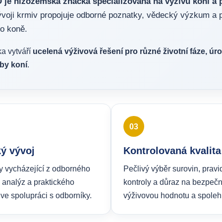
 je nizozemská značka specializovaná na výživu koní a p
ývoji krmiv propojuje odborné poznatky, vědecký výzkum a p
o koně.
a vytváří
ucelená výživová řešení pro různé životní fáze, úro
by koní
.
03
ý vývoj
Kontrolovaná kvalita
y vycházející z odborného
Pečlivý výběr surovin, pravi
 analýz a praktického
kontroly a důraz na bezpečn
 ve spolupráci s odborníky.
výživovou hodnotu a spolehl