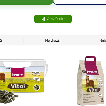
Otevřít filtr
ší
Nejdražší
Nej