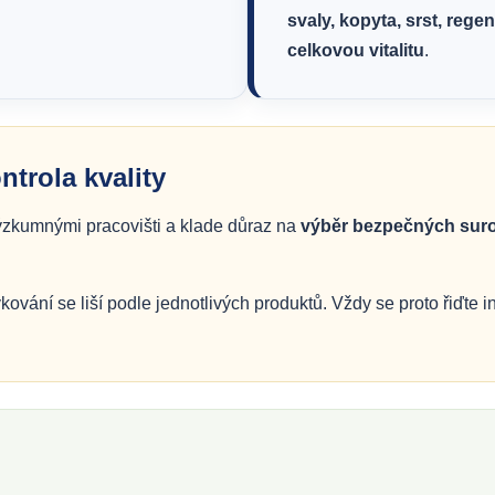
svaly, kopyta, srst, reg
celkovou vitalitu
.
trola kvality
ýzkumnými pracovišti a klade důraz na
výběr bezpečných surov
vkování se liší podle jednotlivých produktů. Vždy se proto řiďt