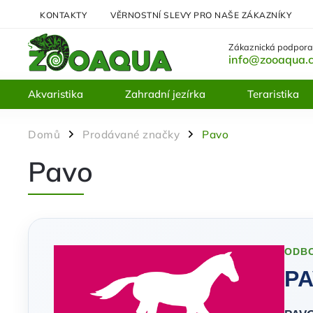
KONTAKTY
VĚRNOSTNÍ SLEVY PRO NAŠE ZÁKAZNÍKY
Zákaznická podpora
info@zooaqua.
Akvaristika
Zahradní jezírka
Teraristika
Domů
Prodávané značky
Pavo
/
/
Pavo
ODBO
P