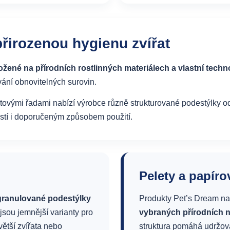
přirozenou hygienu zvířat
ložené na přírodních rostlinných materiálech a vlastní techn
vání obnovitelných surovin.
vými řadami nabízí výrobce různě strukturované podestýlky od 
ností i doporučeným způsobem použití.
Pelety a papíro
 granulované podestýlky
Produkty Pet’s Dream na
jsou jemnější varianty pro
vybraných přírodních n
větší zvířata nebo
struktura pomáhá udržov