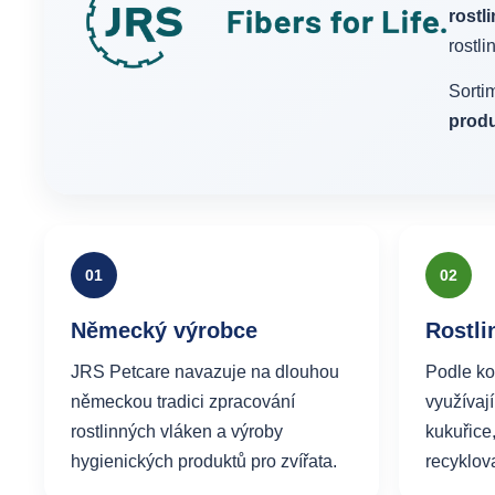
rostl
rostli
Sorti
prod
01
02
Německý výrobce
Rostli
JRS Petcare navazuje na dlouhou
Podle ko
německou tradici zpracování
využívají
rostlinných vláken a výroby
kukuřice
hygienických produktů pro zvířata.
recyklov