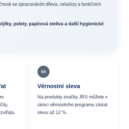
ečnosti se zpracováním dřeva, celulózy a funkčních
lky, pelety, papírová steliva a další hygienické
04
řat
Věrnostní sleva
ro
Na produkty značky JRS můžete v
čily,
rámci věrnostního programu získat
zvířata.
slevu až 12 %.