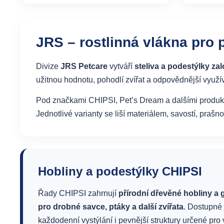
JRS – rostlinná vlákna pro 
Divize
JRS Petcare
vytváří
steliva a podestýlky za
užitnou hodnotu, pohodlí zvířat a odpovědnější využí
Pod značkami CHIPSI, Pet’s Dream a dalšími produkto
Jednotlivé varianty se liší materiálem, savostí, praš
Hobliny a podestýlky CHIPSI
Řady CHIPSI zahrnují
přírodní dřevěné hobliny a
pro drobné savce, ptáky a další zvířata
. Dostupné 
každodenní vystýlání i pevnější struktury určené pro 