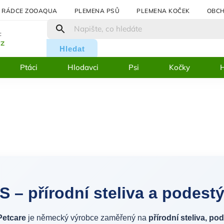
RÁDCE ZOOAQUA
PLEMENA PSŮ
PLEMENA KOČEK
OBCH
:
cz
Hledat
Ptáci
Hlodavci
Psi
Kočky
H
S – přírodní steliva a podest
Petcare
je německý výrobce zaměřený na
přírodní steliva, po