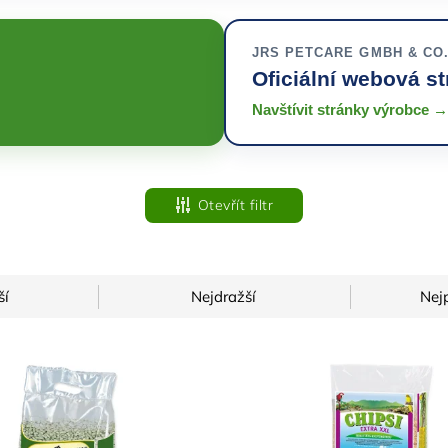
JRS PETCARE GMBH & CO
Oficiální webová s
Navštívit stránky výrobce →
Otevřít filtr
ší
Nejdražší
Nej