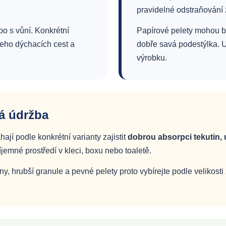
pravidelné odstraňování 
o s vůní. Konkrétní
Papírové pelety mohou b
 jeho dýchacích cest a
dobře savá podestýlka. U
výrobku.
á údržba
í podle konkrétní varianty zajistit
dobrou absorpci tekutin,
íjemné prostředí v kleci, boxu nebo toaletě.
iny, hrubší granule a pevné pelety proto vybírejte podle velikos