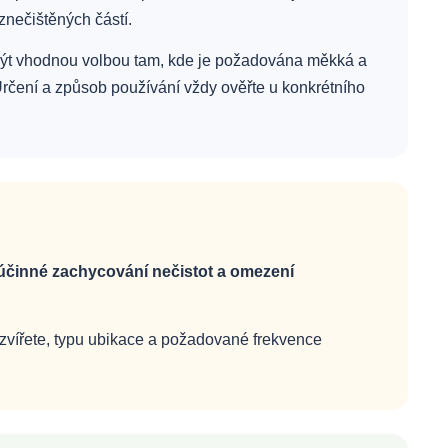
znečištěných částí.
ýt vhodnou volbou tam, kde je požadována měkká a
rčení a způsob používání vždy ověřte u konkrétního
 účinné zachycování nečistot a omezení
ti zvířete, typu ubikace a požadované frekvence