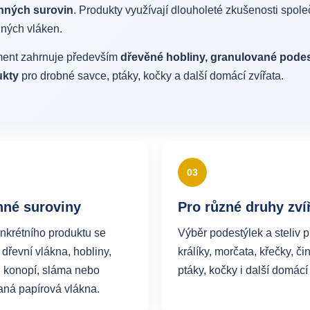
inných surovin
. Produkty využívají dlouholeté zkušenosti spol
nných vláken.
ment zahrnuje především
dřevěné hobliny, granulované podestý
ukty
pro drobné savce, ptáky, kočky a další domácí zvířata.
03
nné suroviny
Pro různé druhy zví
nkrétního produktu se
Výběr podestýlek a steliv p
 dřevní vlákna, hobliny,
králíky, morčata, křečky, čin
, konopí, sláma nebo
ptáky, kočky i další domácí 
aná papírová vlákna.