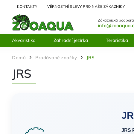
KONTAKTY
VĚRNOSTNÍ SLEVY PRO NAŠE ZÁKAZNÍKY
Zákaznická podpora
info@zooaqua.
Akvaristika
Zahradní jezírka
Teraristika
Domů
Prodávané značky
JRS
/
/
JRS
JR
JRS 