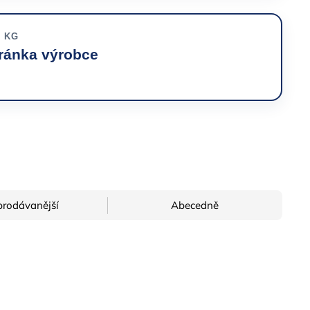
. KG
tránka výrobce
prodávanější
Abecedně