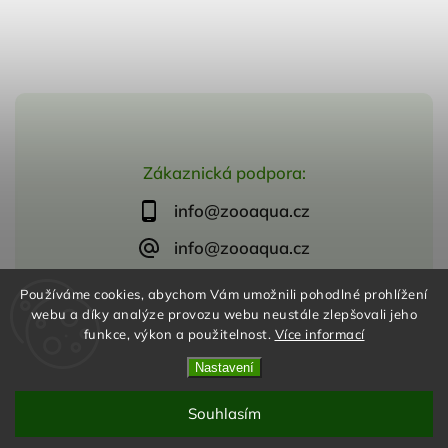
Zákaznická podpora:
info@zooaqua.cz
info@zooaqua.cz
Používáme cookies, abychom Vám umožnili pohodlné prohlížení
webu a díky analýze provozu webu neustále zlepšovali jeho
funkce, výkon a použitelnost.
Více informací
Copyright 2026
ZooAqua, s.r.o
. Všechna práva vyhrazena.
Vytvořil
Shoptet
| Design
Shoptak.cz
Nastavení
Souhlasím