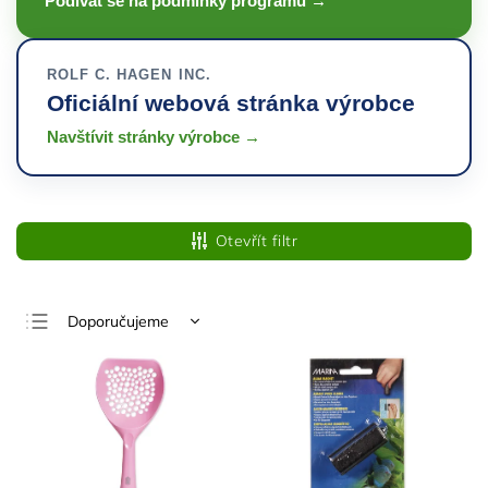
Podívat se na podmínky programu →
ROLF C. HAGEN INC.
Oficiální webová stránka výrobce
Navštívit stránky výrobce →
Otevřít filtr
Doporučujeme
Nejlevnější
Nejdražší
Nejprodávanější
Abecedně