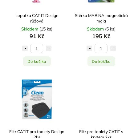
Lopatka CAT IT Design
Stěrka MARINA magnetická
růžová
malá
Skladem
(
15 ks
)
Skladem
(
5 ks
)
91 Kč
195 Kč
Do košíku
Do košíku
Filtr CATIT pro toalety Design
Filtr pro toalety CATIT s
2ks
krytem 2ks