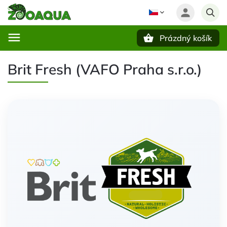
Prázdný košík
Hledat
Brit Fresh (VAFO Praha s.r.o.)