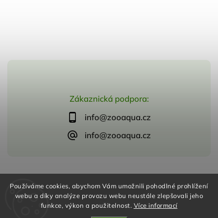
Zákaznická podpora:
info@zooaqua.cz
info@zooaqua.cz
Copyright 2026
ZooAqua, s.r.o
. Všechna práva vyhrazena.
Používáme cookies, abychom Vám umožnili pohodlné prohlížení
Vytvořil
Shoptet
| Design
Shoptak.cz
webu a díky analýze provozu webu neustále zlepšovali jeho
funkce, výkon a použitelnost.
Více informací