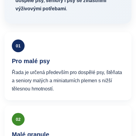
dospělé psy, seniory i psy se zvláštními
výživovými potřebami
.
01
Pro malé psy
Řada je určená především pro dospělé psy, štěňata
a seniory malých a miniaturních plemen s nižší
tělesnou hmotností.
02
Malé granule