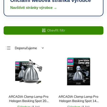
Oficiální webová stránka výrobce
Navštívit stránky výrobce →
Otevřít filtr
Doporučujeme
Nejlevnější
Nejdražší
Nejprodávanější
Abecedně
ARCADIA Clamp Lamp Pro
ARCADIA Clamp Lamp Pro
Halogen Basking Spot 200
Halogen Basking Spot 140
mm
mm