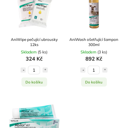
Nejprodávanější
Abecedně
AniWipe pečující ubrousky
AniWash ošetřující šampon
12ks
300ml
Skladem
(
5 ks
)
Skladem
(
3 ks
)
324 Kč
892 Kč
Do košíku
Do košíku