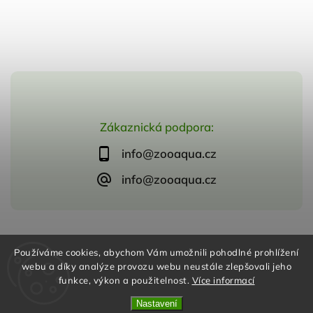
Zákaznická podpora:
info@zooaqua.cz
info@zooaqua.cz
Copyright 2026
ZooAqua, s.r.o
. Všechna práva vyhrazena.
Používáme cookies, abychom Vám umožnili pohodlné prohlížení
Vytvořil
Shoptet
| Design
Shoptak.cz
webu a díky analýze provozu webu neustále zlepšovali jeho
funkce, výkon a použitelnost.
Více informací
Nastavení