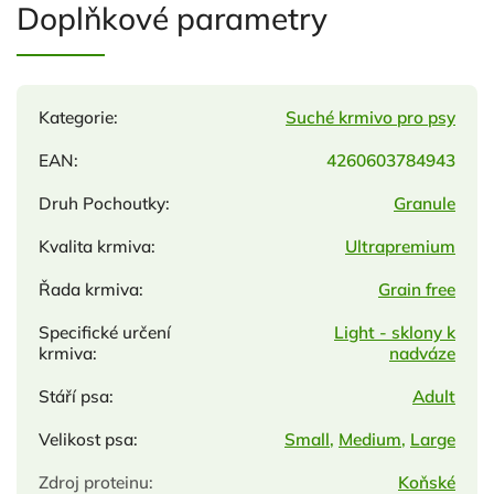
Doplňkové parametry
Kategorie
:
Suché krmivo pro psy
EAN
:
4260603784943
Druh Pochoutky
:
Granule
Kvalita krmiva
:
Ultrapremium
Řada krmiva
:
Grain free
Specifické určení
Light - sklony k
krmiva
:
nadváze
Stáří psa
:
Adult
Velikost psa
:
Small
,
Medium
,
Large
Zdroj proteinu
:
Koňské