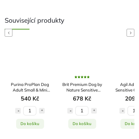
Související produkty
Previous
Next
Purina ProPlan Dog
Brit Premium Dog by
Agil Adult
Adult Small & Mini
Nature Sensitive
Sensitive Gr
3kg
Lamb 8kg
Lamb & Veni
540 Kč
678 Kč
209 
Do košíku
Do košíku
Do koš