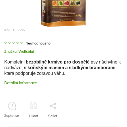
Kód:
165855
Neohodnoceno
Značka:
Wolfsblut
Kompletní
bezobilné krmivo pro dospělé
psy náchylné k
nadváze,
s koňským masem a sladkými bramborami
,
která podporuje zdravou váhu.
Detailní informace
Zeptat se
Hlídat
Sdílet