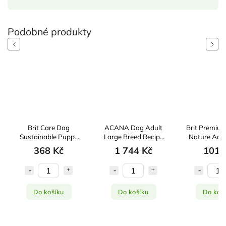
Previous
Next
Brit Care Dog
ACANA Dog Adult
Brit Premiu
Sustainable Puppy
Large Breed Recipe
Nature Adul
3kg
11,4kg
368 Kč
1 744 Kč
101 
Do košíku
Do košíku
Do koš