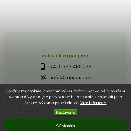
Zákaznícka podpora:
+420 732 460 273
info@zooaqua.cz
Používáme cookies, abychom Vám umožnili pohodlné prohlížení
webu a díky analýze provozu webu neustále zlepšovali jeho
funkce, výkon a použitelnost.
Více informací
Copyright 2026
ZooAqua, s.r.o
. Všetky práva vyhradené.
Vytvořil
Shoptet
| Design
Shoptak.cz
Nastavenie
Súhlasím