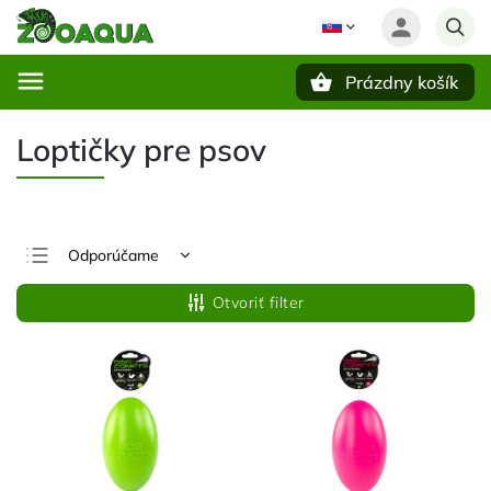
Prázdny košík
Hľadať
Loptičky pre psov
Odporúčame
Najlacnejšie
Otvoriť filter
Najdrahšie
Najpredávanejšie
Abecedne