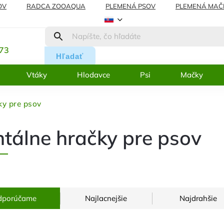
OV
RADCA ZOOAQUA
PLEMENÁ PSOV
PLEMENÁ MAČ
REKLAMÁCIE
BLOG
:
273
Hľadať
Vtáky
Hlodavce
Psi
Mačky
ky pre psov
tálne hračky pre psov
dporúčame
Najlacnejšie
Najdrahšie