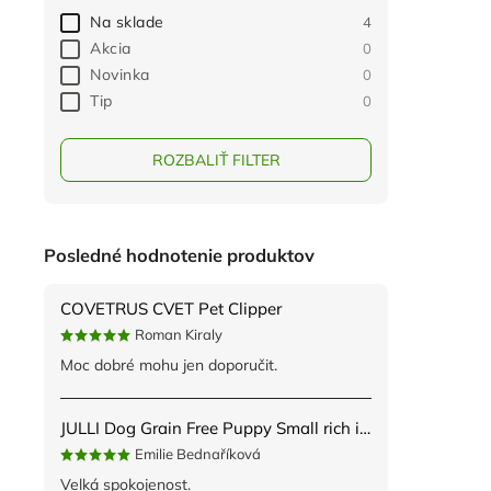
Na sklade
4
Akcia
0
Novinka
0
Tip
0
ROZBALIŤ FILTER
Posledné hodnotenie produktov
COVETRUS CVET Pet Clipper
Roman Kiraly
Moc dobré mohu jen doporučit.
JULLI Dog Grain Free Puppy Small rich in fresh Turkey & Potato 2kg
Emilie Bednaříková
Velká spokojenost.