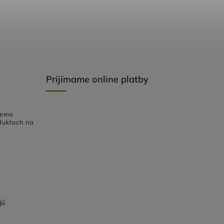
Prijímame online platby
deme
duktoch na
jů