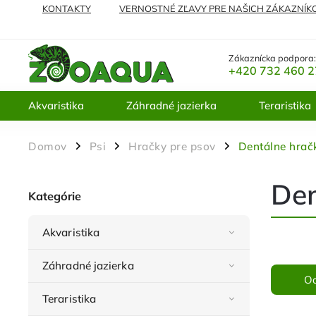
KONTAKTY
VERNOSTNÉ ZĽAVY PRE NAŠICH ZÁKAZNÍK
NAJČASTEJŠIE KLADENÉ OTÁZKY
VRÁTENIE TOVARU A 
Zákaznícka podpora
+420 732 460 
Akvaristika
Záhradné jazierka
Teraristika
Domov
Psi
Hračky pre psov
Dentálne hrač
/
/
/
Den
Kategórie
Akvaristika
Záhradné jazierka
O
Teraristika